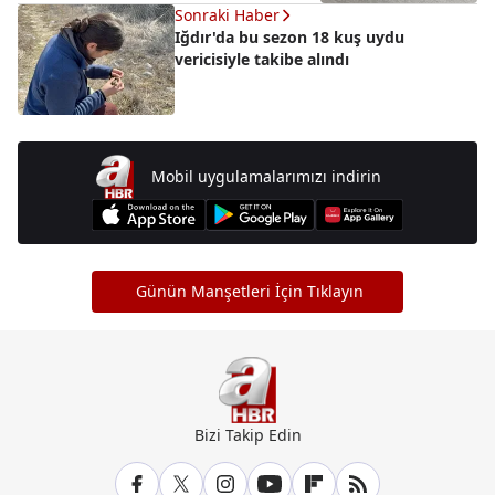
Sonraki Haber
Iğdır'da bu sezon 18 kuş uydu
vericisiyle takibe alındı
Mobil uygulamalarımızı indirin
Günün Manşetleri İçin Tıklayın
Bizi Takip Edin