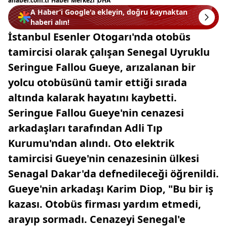
ahaber.com.tr Haber Merkezi
|
DHA
A Haber’i Google'a ekleyin, doğru kaynaktan
haberi alın!
İstanbul Esenler Otogarı'nda otobüs
tamircisi olarak çalışan Senegal Uyruklu
Seringue Fallou Gueye, arızalanan bir
yolcu otobüsünü tamir ettiği sırada
altında kalarak hayatını kaybetti.
Seringue Fallou Gueye'nin cenazesi
arkadaşları tarafından Adli Tıp
Kurumu'ndan alındı. Oto elektrik
tamircisi Gueye'nin cenazesinin ülkesi
Senagal Dakar'da defnedileceği öğrenildi.
Gueye'nin arkadaşı Karim Diop, "Bu bir iş
kazası. Otobüs firması yardım etmedi,
arayıp sormadı. Cenazeyi Senegal'e