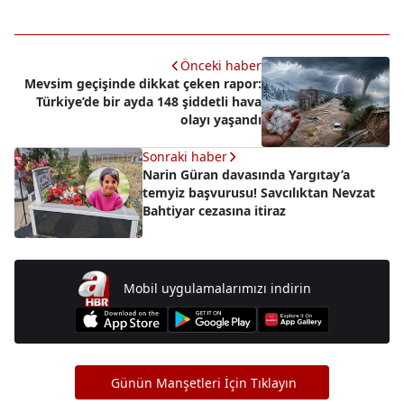
Önceki haber
Mevsim geçişinde dikkat çeken rapor:
Türkiye’de bir ayda 148 şiddetli hava
olayı yaşandı
Sonraki haber
Narin Güran davasında Yargıtay’a
temyiz başvurusu! Savcılıktan Nevzat
Bahtiyar cezasına itiraz
Mobil uygulamalarımızı indirin
Günün Manşetleri İçin Tıklayın