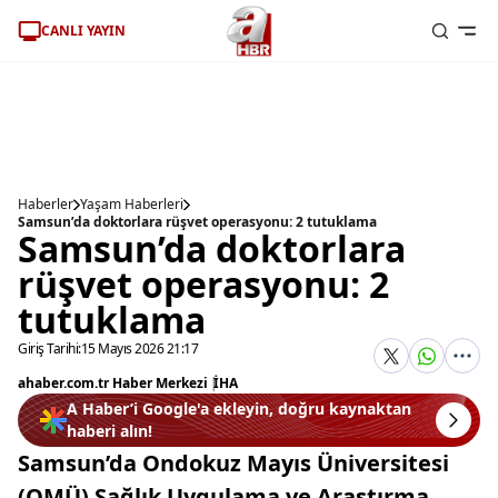
CANLI YAYIN
Haberler
Yaşam Haberleri
Samsun’da doktorlara rüşvet operasyonu: 2 tutuklama
Samsun’da doktorlara
rüşvet operasyonu: 2
tutuklama
Giriş Tarihi:
15 Mayıs 2026 21:17
ahaber.com.tr Haber Merkezi
|
İHA
A Haber’i Google'a ekleyin, doğru kaynaktan
haberi alın!
Samsun’da Ondokuz Mayıs Üniversitesi
(OMÜ) Sağlık Uygulama ve Araştırma