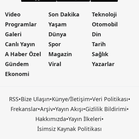
Video
Son Dakika
Teknoloji
Programlar
Yaşam
Otomobil
Galeri
Dünya
Din
Canlı Yayın
Spor
Tarih
A Haber Özel
Magazin
Sağlık
Gündem
Viral
Yazarlar
Ekonomi
RSS
•
Bize Ulaşın
•
Künye/İletişim
•
Veri Politikası
•
Frekanslar
•
Arşiv
•
Yayın Akışı
•
Gizlilik Bildirimi
•
Hakkımızda
•
Yayın İlkeleri
•
İsimsiz Kaynak Politikası