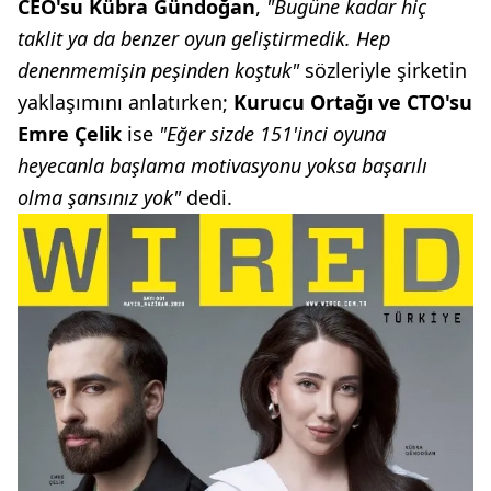
CEO'su Kübra Gündoğan
,
"Bugüne kadar hiç
taklit ya da benzer oyun geliştirmedik. Hep
denenmemişin peşinden koştuk"
sözleriyle şirketin
yaklaşımını anlatırken;
Kurucu Ortağı ve CTO'su
Emre Çelik
ise
"Eğer sizde 151'inci oyuna
heyecanla başlama motivasyonu yoksa başarılı
olma şansınız yok"
dedi.