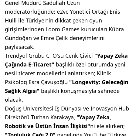
Genel Müdürü Sadullah Uzun
moderatörlüğünde; e2vc Yönetici Ortağı Enis
Hulli ile Türkiye'nin dikkat çeken oyun
girişimlerinden Loom Games kurucuları Kübra
Gündoğan ve Emre Çelik deneyimlerini
paylaşacak.
Trendyol Grubu CTO'su Cenk Çivici
"Yapay Zeka
Çağında E-Ticaret"
başlıklı özel oturumda yeni
nesil ticaret modellerini anlatırken; Klinik
Psikolog Esra Çavuşoğlu
"Longevity: Geleceğin
Sağlık Algısı"
başlıklı konuşmasıyla sahnede
olacak.
Doğuş Üniversitesi İş Dünyası ve İnovasyon Hub
Direktörü Turhan Karakaya, "
Yapay Zeka,
Robotik ve Üstün İnsan İlişkisi"
ni ele alırken;
"Topluluk Çağı 2.0"
panelinde YouTube Türkiye