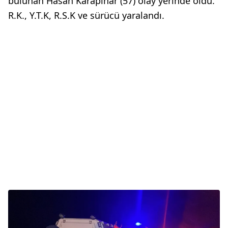
bulunan Hasan Karapınar (57) olay yerinde öldü.
R.K., Y.T.K, R.S.K ve sürücü yaralandı.