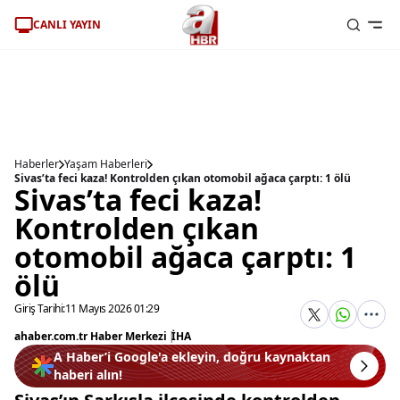
CANLI YAYIN
Haberler
Yaşam Haberleri
Sivas’ta feci kaza! Kontrolden çıkan otomobil ağaca çarptı: 1 ölü
Sivas’ta feci kaza!
Kontrolden çıkan
otomobil ağaca çarptı: 1
ölü
Giriş Tarihi:
11 Mayıs 2026 01:29
ahaber.com.tr Haber Merkezi
|
İHA
A Haber’i Google'a ekleyin, doğru kaynaktan
haberi alın!