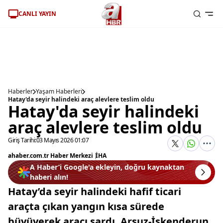
CANLI YAYIN
Haberler
Yaşam Haberleri
Hatay'da seyir halindeki araç alevlere teslim oldu
Hatay'da seyir halindeki
araç alevlere teslim oldu
Giriş Tarihi:
03 Mayıs 2026 01:07
ahaber.com.tr Haber Merkezi
|
İHA
A Haber’i Google'a ekleyin, doğru kaynaktan
haberi alın!
Hatay’da seyir halindeki hafif ticari
araçta çıkan yangın kısa sürede
büyüyerek aracı sardı. Arsuz-İskenderun