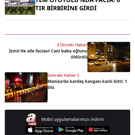
TIR BİRBİRİNE GİRDİ
Önceki Haber
İzmir’de aile faciası! Cani baba oğlunu
öldürdü
Sonraki Haber
Manisa'da kardeş kavgası kanlı bitti: 1
ölü
Mobil uygulamalarımızı indirin