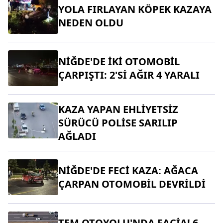
YOLA FIRLAYAN KÖPEK KAZAYA
NEDEN OLDU
NİĞDE'DE İKİ OTOMOBİL
ÇARPIŞTI: 2'Sİ AĞIR 4 YARALI
KAZA YAPAN EHLİYETSİZ
SÜRÜCÜ POLİSE SARILIP
AĞLADI
NİĞDE'DE FECİ KAZA: AĞACA
ÇARPAN OTOMOBİL DEVRİLDİ
TEM OTOYOLU'NDA FACİA! 6