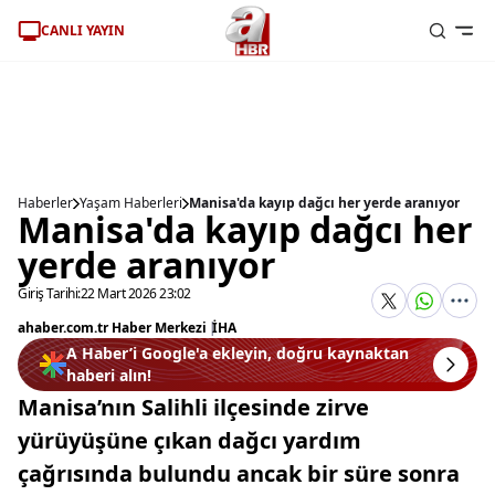
CANLI YAYIN
Haberler
Yaşam Haberleri
Manisa'da kayıp dağcı her yerde aranıyor
Manisa'da kayıp dağcı her
yerde aranıyor
Giriş Tarihi:
22 Mart 2026 23:02
ahaber.com.tr Haber Merkezi
|
İHA
A Haber’i Google'a ekleyin, doğru kaynaktan
haberi alın!
Manisa’nın Salihli ilçesinde zirve
yürüyüşüne çıkan dağcı yardım
çağrısında bulundu ancak bir süre sonra