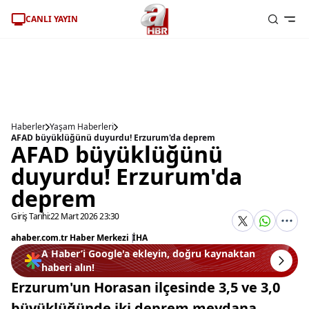
CANLI YAYIN
Haberler
Yaşam Haberleri
AFAD büyüklüğünü duyurdu! Erzurum'da deprem
AFAD büyüklüğünü
duyurdu! Erzurum'da
deprem
Giriş Tarihi:
22 Mart 2026 23:30
ahaber.com.tr Haber Merkezi
|
İHA
A Haber’i Google'a ekleyin, doğru kaynaktan
haberi alın!
Erzurum'un Horasan ilçesinde 3,5 ve 3,0
büyüklüğünde iki deprem meydana