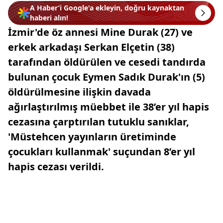
A Haber’i Google'a ekleyin, doğru kaynaktan
haberi alın!
İzmir'de öz annesi Mine Durak (27) ve
erkek arkadaşı Serkan Elçetin (38)
tarafından öldürülen ve cesedi tandırda
bulunan çocuk Eymen Sadık Durak'ın (5)
öldürülmesine ilişkin davada
ağırlaştırılmış müebbet ile 38’er yıl hapis
cezasına çarptırılan tutuklu sanıklar,
'Müstehcen yayınların üretiminde
çocukları kullanmak' suçundan 8’er yıl
hapis cezası verildi.