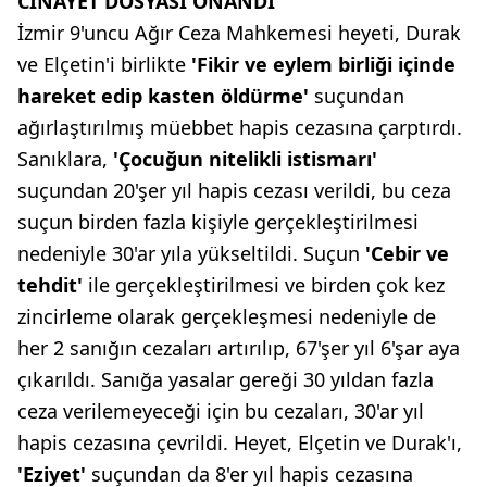
CİNAYET DOSYASI ONANDI
İzmir 9'uncu Ağır Ceza Mahkemesi heyeti, Durak
ve Elçetin'i birlikte
'Fikir ve eylem birliği içinde
hareket edip kasten öldürme'
suçundan
ağırlaştırılmış müebbet hapis cezasına çarptırdı.
Sanıklara,
'Çocuğun nitelikli istismarı'
suçundan 20'şer yıl hapis cezası verildi, bu ceza
suçun birden fazla kişiyle gerçekleştirilmesi
nedeniyle 30'ar yıla yükseltildi. Suçun
'Cebir ve
tehdit'
ile gerçekleştirilmesi ve birden çok kez
zincirleme olarak gerçekleşmesi nedeniyle de
her 2 sanığın cezaları artırılıp, 67'şer yıl 6'şar aya
çıkarıldı. Sanığa yasalar gereği 30 yıldan fazla
ceza verilemeyeceği için bu cezaları, 30'ar yıl
hapis cezasına çevrildi. Heyet, Elçetin ve Durak'ı,
'Eziyet'
suçundan da 8'er yıl hapis cezasına