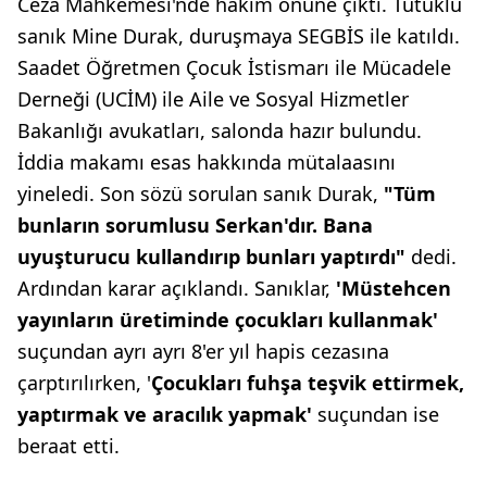
Ceza Mahkemesi'nde hakim önüne çıktı. Tutuklu
sanık Mine Durak, duruşmaya SEGBİS ile katıldı.
Saadet Öğretmen Çocuk İstismarı ile Mücadele
Derneği (UCİM) ile Aile ve Sosyal Hizmetler
Bakanlığı avukatları, salonda hazır bulundu.
İddia makamı esas hakkında mütalaasını
yineledi. Son sözü sorulan sanık Durak,
"Tüm
bunların sorumlusu Serkan'dır. Bana
uyuşturucu kullandırıp bunları yaptırdı"
dedi.
Ardından karar açıklandı. Sanıklar,
'Müstehcen
yayınların üretiminde çocukları kullanmak'
suçundan ayrı ayrı 8'er yıl hapis cezasına
çarptırılırken, '
Çocukları fuhşa teşvik ettirmek,
yaptırmak ve aracılık yapmak'
suçundan ise
beraat etti.