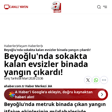
CANLI YAYIN
Haberler
Yaşam Haberleri
Beyoğlu'nda sokakta kalan evsizler binada yangın çıkardı!
Beyoğlu'nda sokakta
kalan evsizler binada
yangın çıkardı!
Giriş Tarihi:
08 Mart 2026 23:36
ahaber.com.tr Haber Merkezi
|
AA
A Haber’i Google'a ekleyin, doğru kaynaktan
haberi alın!
Beyoğlu'nda metruk binada çıkan yangın
itfaiye ekiplerinin müdahalesiyle