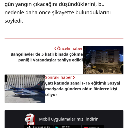
gün yangın çıkacağını düşündüklerini, bu
nedenle daha önce şikayette bulunduklarını
söyledi.
Önceki haber
Bahçelievler'de 5 katlı binada çökme
paniği! Vatandaşlar tahliye edildi
Sonraki haber
Çatı katında sanal F-16 eğitimi! Sosyal
medyada gündem oldu: Binlerce kişi
izliyor
Mobil uygulamalarımızı indirin