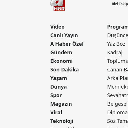
Bizi Taki
Video
Program
Canlı Yayın
Düşünce 
A Haber Özel
Yaz Boz
Gündem
Kadraj
Ekonomi
Toplumsa
Son Dakika
Yaşam
Arka Pla
Dünya
Memleke
Spor
Seyaha
Magazin
Belgesel
Viral
Diploma
Teknoloji
Söz Tem