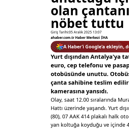
olan çantan
nöbet tuttu
Giriş Tarihi:
05 Aralık 2025 13:07
ahaber.com.tr Haber Merkezi
|
İHA
A Haber’i Google'a ekleyin, 
Yurt dışından Antalya'ya tat
euro, cep telefonu ve pasa
otobüsünde unuttu. Otobüs
çanta sahibine teslim edilir
kamerasına yansıdı.
Olay, saat 12.00 sıralarında M
Hattı üzerinde yaşandı. Yurt dışı
(80), 07 AAK 414 plakalı halk ot
yan koltuğa koyduğu ve içinde 4