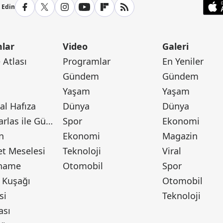
p Edin
lar
Video
Galeri
Atlası
Programlar
En Yeniler
Gündem
Gündem
Yaşam
Yaşam
l Hafıza
Dünya
Dünya
Canan Barlas ile Gündem
Spor
Ekonomi
n
Ekonomi
Magazin
t Meselesi
Teknoloji
Viral
tname
Otomobil
Spor
 Kuşağı
Otomobil
si
Teknoloji
ası