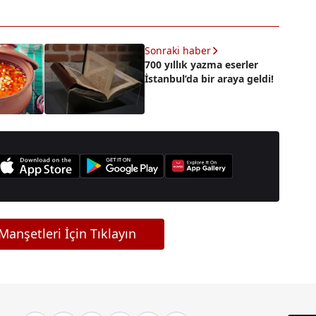
Sonraki haber
700 yıllık yazma eserler
İstanbul’da bir araya geldi!
anşetleri İçin Tıklayın