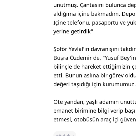
unutmuş. Çantasını bulunca dep
aldığıma içine bakmadım. Depola
İçine telefonu, pasaportu ve yük
yerine getirdik"
Şoför Yevlal'ın davranışını takdi
Büşra Özdemir de, "Yusuf Bey'in 
bilinçle de hareket ettiğimizin ç
etti. Bunun aslına bir görev ol
değeri taşıdığı için kurumumuz
Öte yandan, yaşlı adamın unutt
emanet birimine bilgi verip baş
etmesi, otobüsün araç içi güven
#Antalya