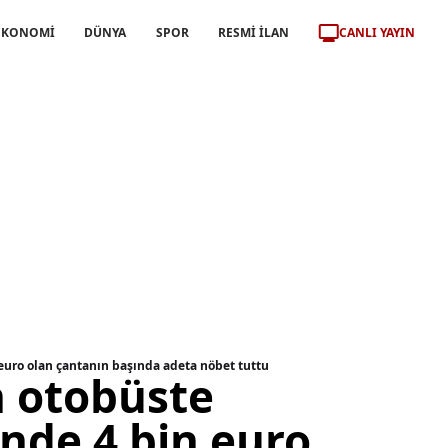
CANLI YAYIN
EKONOMİ
DÜNYA
SPOR
RESMİ İLAN
euro olan çantanın başında adeta nöbet tuttu
n otobüste
nde 4 bin euro