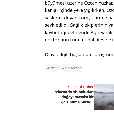
büyümesi üzerine Özcan Yüzkar, 
kanlar içinde yere yığılırken, Öz
seslerini duyan komşuların ihbarı
sevk edildi. Sağlık ekiplerinin y
kaybettiği belirlendi. Ağır yara
doktorların tüm müdahalesine r
Olayla ilgili başlatılan soruştur
#İzmir
#Menemen
Önceki Haber
Erzincan’da sis bulutları
doğayı masalsı bir
görünüme bürüdü