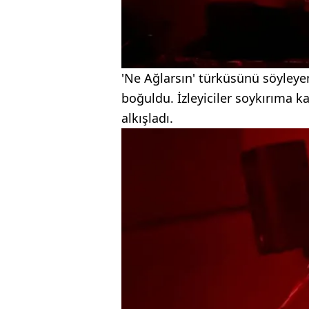
'Ne Ağlarsın' türküsünü söyleye
boğuldu. İzleyiciler soykırıma k
alkışladı.