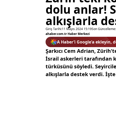
dolu anlar! 
alkışlarla de
Giriş Tarihi:
11 Mayıs 2024 15:19
Son Güncelleme:
ahaber.com.tr Haber Merkezi
A Haber’i Google'a ekleyin, 
Şarkıcı Cem Adrian, Zürih'
İsrail askerleri tarafından 
türküsünü söyledi. Seyircil
alkışlarla destek verdi. İşte