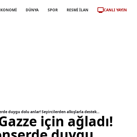
CANLI YAYIN
EKONOMİ
DÜNYA
SPOR
RESMİ İLAN
rde duygu dolu anlar! Seyircilerden alkışlarla destek...
azze için ağladı!
konserde duygu