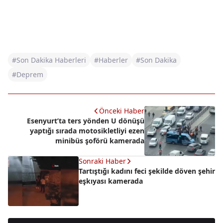
#Son Dakika Haberleri
#Haberler
#Son Dakika
#Deprem
Önceki Haber
Esenyurt’ta ters yönden U dönüşü
yaptığı sırada motosikletliyi ezen
minibüs şoförü kamerada
Sonraki Haber
Tartıştığı kadını feci şekilde döven şehir
eşkıyası kamerada