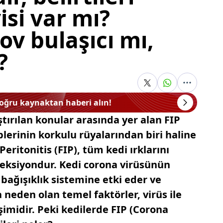
isi var mı?
ov bulaşıcı mı,
?
doğru kaynaktan haberi alın!
tırılan konular arasında yer alan FIP
plerinin korkulu rüyalarından biri haline
Peritonitis (FIP), tüm kedi ırklarını
nfeksiyondur. Kedi corona virüsünün
 bağışıklık sistemine etki eder ve
 neden olan temel faktörler, virüs ile
şimidir. Peki kedilerde FIP (Corona