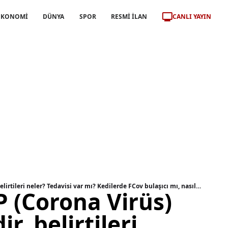
CANLI YAYIN
EKONOMİ
DÜNYA
SPOR
RESMİ İLAN
Kedilerde FIP (Corona Virüs) hastalığı nedir, belirtileri neler? Tedavisi var mı? Kedilerde FCov bulaşıcı mı, nasıl bulaşır?
P (Corona Virüs)
r, belirtileri