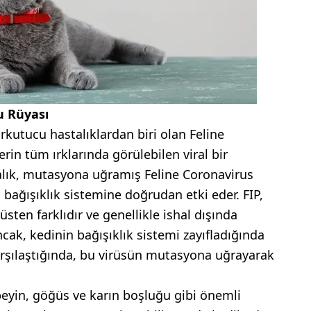
u Rüyası
orkutucu hastalıklardan biri olan Feline
lerin tüm ırklarında görülebilen viral bir
talık, mutasyona uğramış Feline Coronavirus
n bağışıklık sistemine doğrudan etki eder. FIP,
sten farklıdır ve genellikle ishal dışında
ncak, kedinin bağışıklık sistemi zayıfladığında
 karşılaştığında, bu virüsün mutasyona uğrayarak
 beyin, göğüs ve karın boşluğu gibi önemli