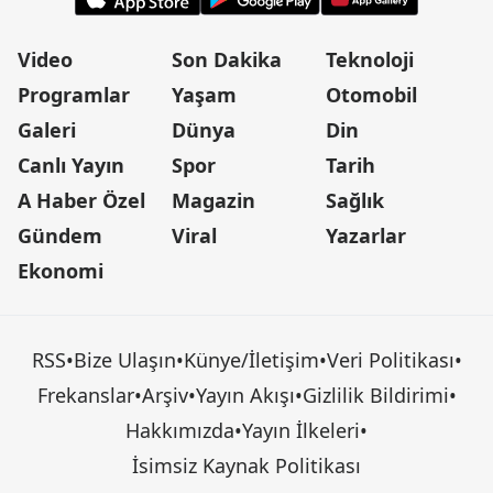
Video
Son Dakika
Teknoloji
Programlar
Yaşam
Otomobil
Galeri
Dünya
Din
Canlı Yayın
Spor
Tarih
A Haber Özel
Magazin
Sağlık
Gündem
Viral
Yazarlar
Ekonomi
RSS
•
Bize Ulaşın
•
Künye/İletişim
•
Veri Politikası
•
Frekanslar
•
Arşiv
•
Yayın Akışı
•
Gizlilik Bildirimi
•
Hakkımızda
•
Yayın İlkeleri
•
İsimsiz Kaynak Politikası