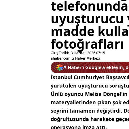
telefonundan
uyuşturucu 
madde kulla
fotoğrafları
Giriş Tarihi:
13 Haziran 2026 07:15
ahaber.com.tr Haber Merkezi
A Haber’i Google'a ekleyin, 
İstanbul Cumhuriyet Başsavcılı
yürütülen uyuşturucu soruştur
Ünlü oyuncu Melisa Döngel'in 
materyallerinden çıkan şok ed
seyrini tamamen değiştirdi. Dö
doğrultusunda harekete geçen e
operasyona imza attı.