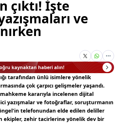
 çıktı! İşte
yazışmaları ve
nırken
doğru kaynaktan haberi alın!
ğı tarafından ünlü isimlere yönelik
masında çok çarpıcı gelişmeler yaşandı.
mahkeme kararıyla incelenen dijital
ici yazışmalar ve fotoğraflar, soruşturmanın
ngel'in telefonundan elde edilen deliller
kipler, zehir tacirlerine yönelik dev bir