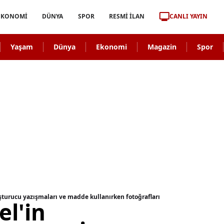
CANLI YAYIN
EKONOMİ
DÜNYA
SPOR
RESMİ İLAN
Yaşam
Dünya
Ekonomi
Magazin
Spor
şturucu yazışmaları ve madde kullanırken fotoğrafları
el'in