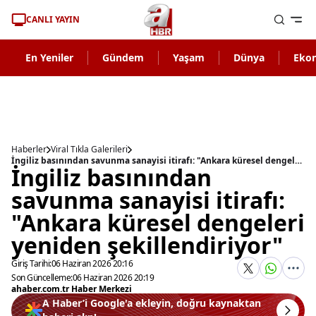
CANLI YAYIN
En Yeniler
Gündem
Yaşam
Dünya
Eko
Haberler
Viral Tıkla Galerileri
İngiliz basınından savunma sanayisi itirafı: "Ankara küresel dengeleri yeniden şekillendiriyor"
İngiliz basınından
savunma sanayisi itirafı:
"Ankara küresel dengeleri
yeniden şekillendiriyor"
Giriş Tarihi:
06 Haziran 2026 20:16
Son Güncelleme:
06 Haziran 2026 20:19
ahaber.com.tr Haber Merkezi
A Haber’i Google'a ekleyin, doğru kaynaktan