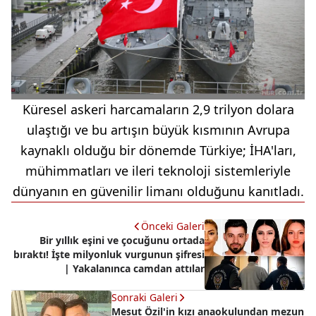
Küresel askeri harcamaların 2,9 trilyon dolara
ulaştığı ve bu artışın büyük kısmının Avrupa
kaynaklı olduğu bir dönemde Türkiye; İHA'ları,
mühimmatları ve ileri teknoloji sistemleriyle
dünyanın en güvenilir limanı olduğunu kanıtladı.
Önceki Galeri
Bir yıllık eşini ve çocuğunu ortada
bıraktı! İşte milyonluk vurgunun şifresi
| Yakalanınca camdan attılar
Sonraki Galeri
Mesut Özil'in kızı anaokulundan mezun