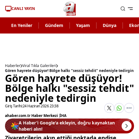
CANLI YAYIN
En Yeniler
Gündem
Yaşam
Dünya
Eko
Haberler
Viral Tıkla Galerileri
Gören hayrete düşüyor! Bölge halkı "sessiz tehdit" nedeniyle tedirgin
Gören hayrete düşüyor!
Bölge halkı "sessiz tehdit"
nedeniyle tedirgin
Giriş Tarihi:
24 Haziran 2026 23:38
ahaber.com.tr Haber Merkezi
|
İHA
A Haber’i Google'a ekleyin, doğru kaynaktan
haberi alın!
Ziyaretçilerin akın ettiği noktada endişe