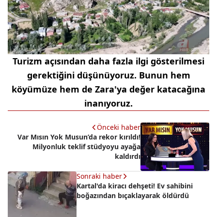
Turizm açısından daha fazla ilgi gösterilmesi
gerektiğini düşünüyoruz. Bunun hem
köyümüze hem de Zara'ya değer katacağına
inanıyoruz.
Önceki haber
Var Mısın Yok Musun’da rekor kırıldı!
Milyonluk teklif stüdyoyu ayağa
kaldırdı
Sonraki haber
Kartal'da kiracı dehşeti! Ev sahibini
boğazından bıçaklayarak öldürdü