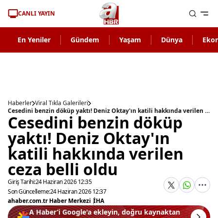
CANLI YAYIN
En Yeniler
Gündem
Yaşam
Dünya
Eko
Haberler
Viral Tıkla Galerileri
Cesedini benzin döküp yaktı! Deniz Oktay'ın katili hakkında verilen ceza belli oldu
Cesedini benzin döküp
yaktı! Deniz Oktay'ın
katili hakkında verilen
ceza belli oldu
Giriş Tarihi:
24 Haziran 2026 12:35
Son Güncelleme:
24 Haziran 2026 12:37
ahaber.com.tr Haber Merkezi
|
İHA
A Haber’i Google'a ekleyin, doğru kaynaktan