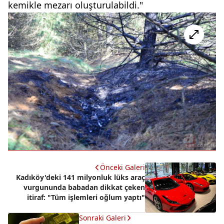
kemikle mezarı oluşturulabildi."
Önceki Galeri
Kadıköy'deki 141 milyonluk lüks araç
vurgununda babadan dikkat çeken
itiraf: "Tüm işlemleri oğlum yaptı"
Sonraki Galeri