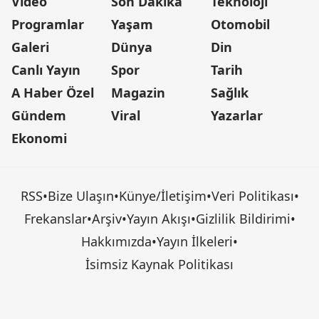
Video
Son Dakika
Teknoloji
Programlar
Yaşam
Otomobil
Galeri
Dünya
Din
Canlı Yayın
Spor
Tarih
A Haber Özel
Magazin
Sağlık
Gündem
Viral
Yazarlar
Ekonomi
RSS
•
Bize Ulaşın
•
Künye/İletişim
•
Veri Politikası
•
Frekanslar
•
Arşiv
•
Yayın Akışı
•
Gizlilik Bildirimi
•
Hakkımızda
•
Yayın İlkeleri
•
İsimsiz Kaynak Politikası