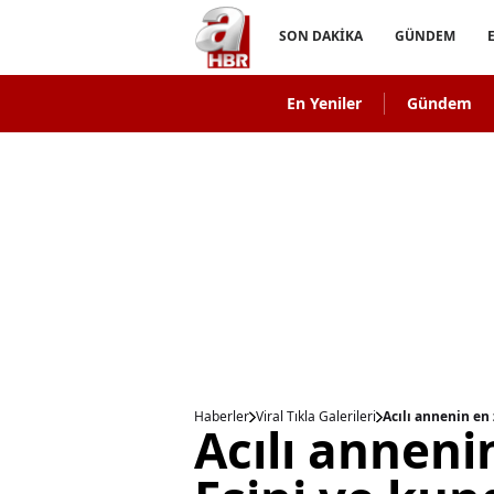
SON DAKİKA
GÜNDEM
En Yeniler
Gündem
Haberler
Viral Tıkla Galerileri
Acılı annenin en
Acılı anneni