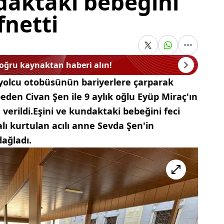
daktaki bebeğini
fnetti
doğru kaynaktan haberi alın!
e yolcu otobüsünün bariyerlere çarparak
den Civan Şen ile 9 aylık oğlu Eyüp Miraç'ın
 verildi.Eşini ve kundaktaki bebeğini feci
alı kurtulan acılı anne Sevda Şen'in
dağladı.