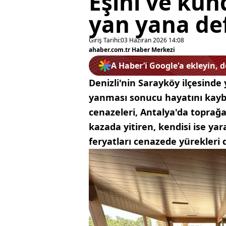
Eşini ve kun
yan yana de
Giriş Tarihi:
03 Haziran 2026 14:08
ahaber.com.tr Haber Merkezi
A Haber’i Google'a ekleyin, 
Denizli'nin Sarayköy ilçesind
yanması sonucu hayatını kaybe
cenazeleri, Antalya'da toprağa
kazada yitiren, kendisi ise yar
feryatları cenazede yürekleri 