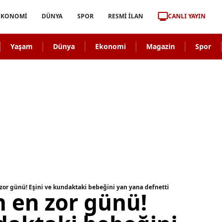
CANLI YAYIN
EKONOMİ
DÜNYA
SPOR
RESMİ İLAN
Yaşam
Dünya
Ekonomi
Magazin
Spor
 zor günü! Eşini ve kundaktaki bebeğini yan yana defnetti
n en zor günü!