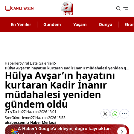
CANLI YAYIN
En Yeniler
Gündem
Yaşam
Dünya
Eko
Haberler
Viral Liste Galerileri
Hülya Avşar’ın hayatını kurtaran Kadir İnanır müdahalesi yeniden gündem oldu
Hülya Avşar’ın hayatını
kurtaran Kadir İnanır
müdahalesi yeniden
gündem oldu
Giriş Tarihi:
27 Haziran 2026 13:01
Son Güncelleme:
27 Haziran 2026 15:33
ahaber.com.tr Haber Merkezi
A Haber’i Google'a ekleyin, doğru kaynaktan