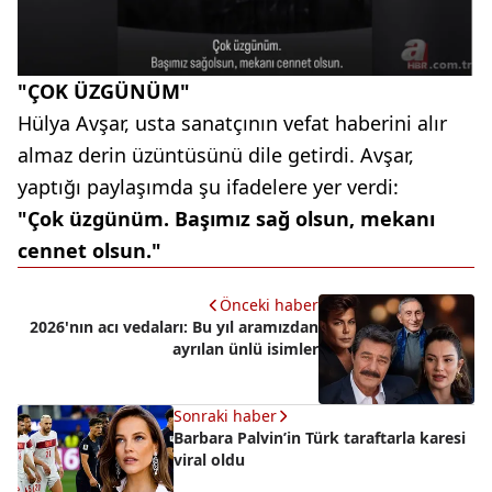
"ÇOK ÜZGÜNÜM"
Hülya Avşar, usta sanatçının vefat haberini alır
almaz derin üzüntüsünü dile getirdi. Avşar,
yaptığı paylaşımda şu ifadelere yer verdi:
"Çok üzgünüm. Başımız sağ olsun, mekanı
cennet olsun."
Önceki haber
2026'nın acı vedaları: Bu yıl aramızdan
ayrılan ünlü isimler
Sonraki haber
Barbara Palvin’in Türk taraftarla karesi
viral oldu