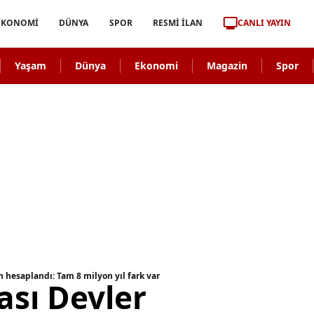
CANLI YAYIN
EKONOMİ
DÜNYA
SPOR
RESMİ İLAN
Yaşam
Dünya
Ekonomi
Magazin
Spor
 hesaplandı: Tam 8 milyon yıl fark var
sı Devler