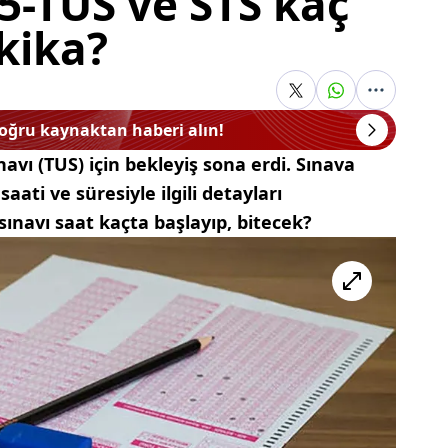
5-TUS ve STS kaç
kika?
doğru kaynaktan haberi alın!
navı (TUS) için bekleyiş sona erdi. Sınava
saati ve süresiyle ilgili detayları
sınavı saat kaçta başlayıp, bitecek?