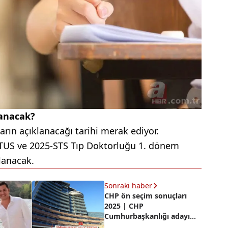
lanacak?
arın açıklanacağı tarihi merak ediyor.
TUS ve 2025-STS Tıp Doktorluğu 1. dönem
lanacak.
Sonraki haber
CHP ön seçim sonuçları
2025 | CHP
Cumhurbaşkanlığı adayı
belirleme seçim sonuçları