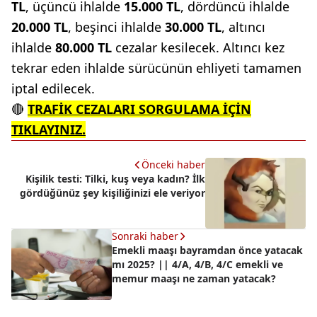
TL
, üçüncü ihlalde
15.000 TL
, dördüncü ihlalde
20.000 TL
, beşinci ihlalde
30.000 TL
, altıncı
ihlalde
80.000 TL
cezalar kesilecek. Altıncı kez
tekrar eden ihlalde sürücünün ehliyeti tamamen
iptal edilecek.
🔴
TRAFİK CEZALARI SORGULAMA İÇİN
TIKLAYINIZ.
Önceki haber
Kişilik testi: Tilki, kuş veya kadın? İlk
gördüğünüz şey kişiliğinizi ele veriyor
Sonraki haber
Emekli maaşı bayramdan önce yatacak
mı 2025? || 4/A, 4/B, 4/C emekli ve
memur maaşı ne zaman yatacak?