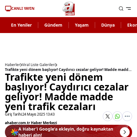
CANLI YAYIN
En Yeniler
Gündem
Yaşam
Dünya
Eko
Haberler
Viral Liste Galerileri
Trafikte yeni dönem başlıyor! Caydırıcı cezalar geliyor! Madde madde yeni trafik cezaları
Trafikte yeni dönem
başlıyor! Caydırıcı cezalar
geliyor! Madde madde
yeni trafik cezaları
Giriş Tarihi:
24 Mayıs 2025 13:43
ahaber.com.tr Haber Merkezi
A Haber’i Google'a ekleyin, doğru kaynaktan
haberi alın!