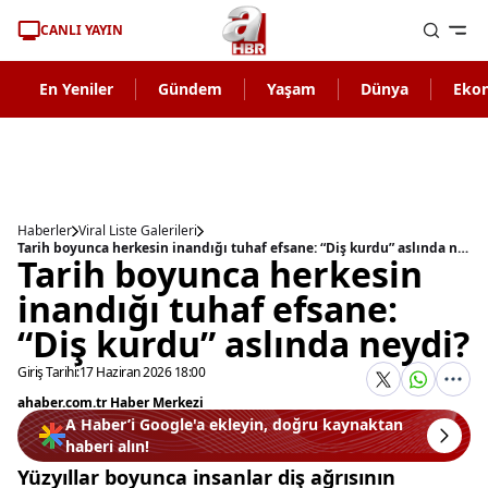
CANLI YAYIN
En Yeniler
Gündem
Yaşam
Dünya
Eko
Haberler
Viral Liste Galerileri
Tarih boyunca herkesin inandığı tuhaf efsane: “Diş kurdu” aslında neydi?
Tarih boyunca herkesin
inandığı tuhaf efsane:
“Diş kurdu” aslında neydi?
Giriş Tarihi:
17 Haziran 2026 18:00
ahaber.com.tr Haber Merkezi
A Haber’i Google'a ekleyin, doğru kaynaktan
haberi alın!
Yüzyıllar boyunca insanlar diş ağrısının