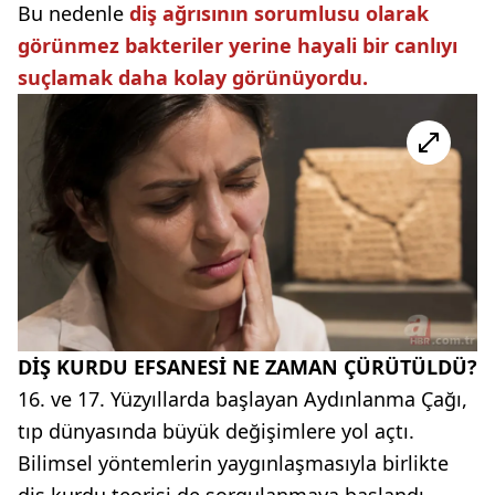
Bu nedenle
diş ağrısının sorumlusu olarak
görünmez bakteriler yerine hayali bir canlıyı
suçlamak daha kolay görünüyordu.
DİŞ KURDU EFSANESİ NE ZAMAN ÇÜRÜTÜLDÜ?
16. ve 17. Yüzyıllarda başlayan Aydınlanma Çağı,
tıp dünyasında büyük değişimlere yol açtı.
Bilimsel yöntemlerin yaygınlaşmasıyla birlikte