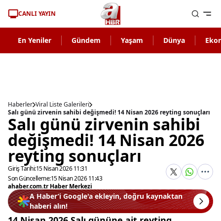
CANLI YAYIN
En Yeniler
Gündem
Yaşam
Dünya
Eko
Haberler
Viral Liste Galerileri
Salı günü zirvenin sahibi değişmedi! 14 Nisan 2026 reyting sonuçları
Salı günü zirvenin sahibi
değişmedi! 14 Nisan 2026
reyting sonuçları
Giriş Tarihi:
15 Nisan 2026 11:31
Son Güncelleme:
15 Nisan 2026 11:43
ahaber.com.tr Haber Merkezi
A Haber’i Google'a ekleyin, doğru kaynaktan
haberi alın!
14 Nisan 2026 Salı gününe ait reyting