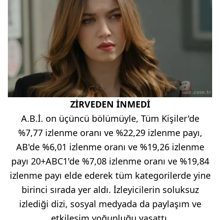
ZİRVEDEN İNMEDİ
A.B.İ. on üçüncü bölümüyle, Tüm Kişiler'de
%7,77 izlenme oranı ve %22,29 izlenme payı,
AB'de %6,01 izlenme oranı ve %19,26 izlenme
payı 20+ABC1'de %7,08 izlenme oranı ve %19,84
izlenme payı elde ederek tüm kategorilerde yine
birinci sırada yer aldı. İzleyicilerin soluksuz
izlediği dizi, sosyal medyada da paylaşım ve
etkileşim yoğunluğu yaşattı.