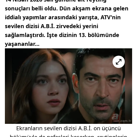
sonuçları belli oldu. Dün akşam ekrana gelen
iddialı yapımlar arasındaki yarışta, ATV'nin
sevilen dizisi A.B.İ. zirvedeki yerini
sağlamlaştırdı. İşte dizinin 13. bölümünde
yaşananlar...
Ekranların sevilen dizisi A.B.İ. on üçüncü
bölümüyle de nefesleri keserken, reytinglerin