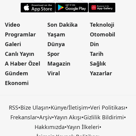
Video
Son Dakika
Teknoloji
Programlar
Yaşam
Otomobil
Galeri
Dünya
Din
Canlı Yayın
Spor
Tarih
A Haber Özel
Magazin
Sağlık
Gündem
Viral
Yazarlar
Ekonomi
RSS
•
Bize Ulaşın
•
Künye/İletişim
•
Veri Politikası
•
Frekanslar
•
Arşiv
•
Yayın Akışı
•
Gizlilik Bildirimi
•
Hakkımızda
•
Yayın İlkeleri
•