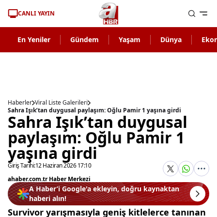
CANLI YAYIN
En Yeniler
Gündem
Yaşam
Dünya
Eko
Haberler
Viral Liste Galerileri
Sahra Işık’tan duygusal paylaşım: Oğlu Pamir 1 yaşına girdi
Sahra Işık’tan duygusal
paylaşım: Oğlu Pamir 1
yaşına girdi
Giriş Tarihi:
12 Haziran 2026 17:10
ahaber.com.tr Haber Merkezi
A Haber’i Google'a ekleyin, doğru kaynaktan
haberi alın!
Survivor yarışmasıyla geniş kitlelerce tanınan