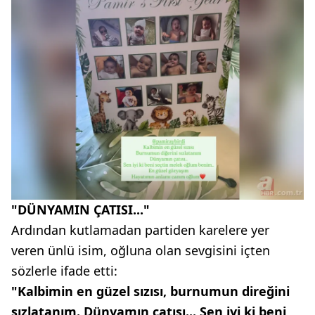
"DÜNYAMIN ÇATISI..."
Ardından kutlamadan partiden karelere yer
veren ünlü isim, oğluna olan sevgisini içten
sözlerle ifade etti:
"Kalbimin en güzel sızısı, burnumun direğini
sızlatanım. Dünyamın çatısı... Sen iyi ki beni