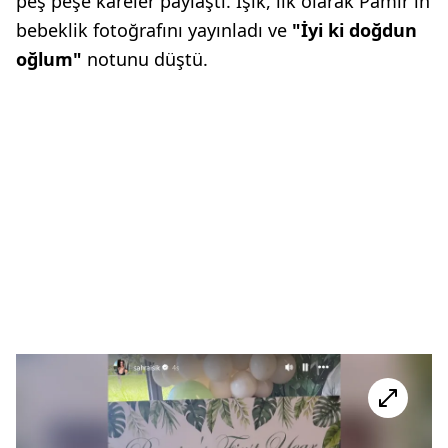
peş peşe kareler paylaştı. Işık, ilk olarak Pamir'in
bebeklik fotoğrafını yayınladı ve
"İyi ki doğdun
oğlum"
notunu düştü.