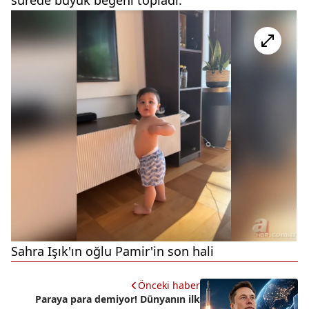
sürede büyük beğeni topladı.
Sahra Işık'ın oğlu Pamir'in son hali
Önceki haber
Paraya para demiyor! Dünyanın ilk