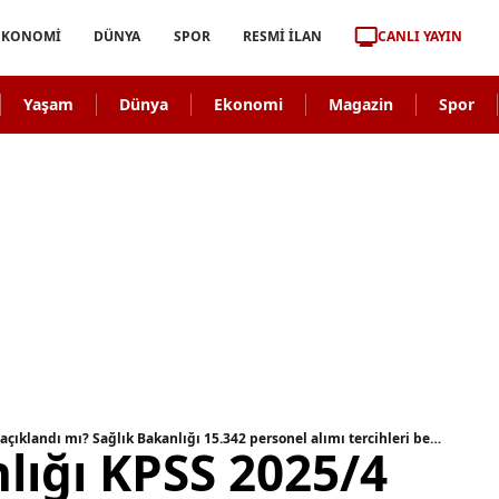
CANLI YAYIN
EKONOMİ
DÜNYA
SPOR
RESMİ İLAN
Yaşam
Dünya
Ekonomi
Magazin
Spor
Sağlık Bakanlığı KPSS 2025/4 tercih sonuçları açıklandı mı? Sağlık Bakanlığı 15.342 personel alımı tercihleri belli oldu mu?
lığı KPSS 2025/4