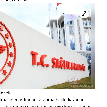
lecek
ulmasının ardından, atanma hakkı kazanan
ksiz biçimde teslim etmeleri gerekecek. Hangi