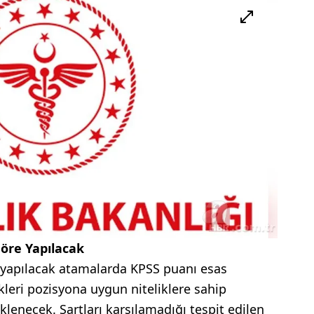
öre Yapılacak
in yapılacak atamalarda KPSS puanı esas
ikleri pozisyona uygun niteliklere sahip
klenecek. Şartları karşılamadığı tespit edilen