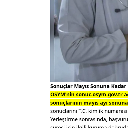
Sonuçlar Mayıs Sonuna Kadar A
ÖSYM'nin sonuc.osym.gov.tr a
sonuçlarının mayıs ayı sonuna
sonuçlarını T.C. kimlik numarası 
Yerleştirme sonrasında, başvuru
süreci için ilgili kuruma doğru