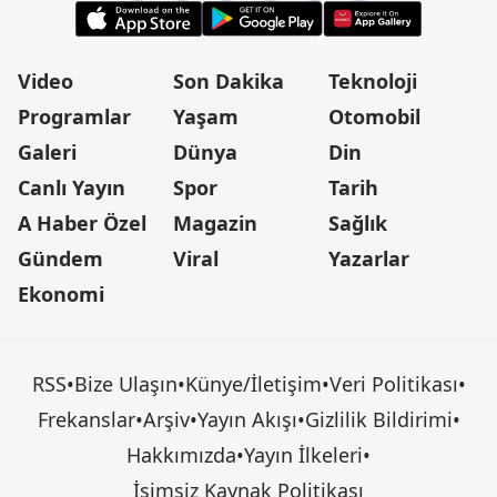
Video
Son Dakika
Teknoloji
Programlar
Yaşam
Otomobil
Galeri
Dünya
Din
Canlı Yayın
Spor
Tarih
A Haber Özel
Magazin
Sağlık
Gündem
Viral
Yazarlar
Ekonomi
RSS
•
Bize Ulaşın
•
Künye/İletişim
•
Veri Politikası
•
Frekanslar
•
Arşiv
•
Yayın Akışı
•
Gizlilik Bildirimi
•
Hakkımızda
•
Yayın İlkeleri
•
İsimsiz Kaynak Politikası