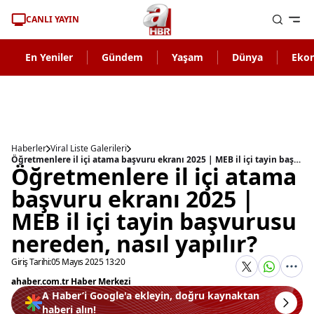
CANLI YAYIN
En Yeniler
Gündem
Yaşam
Dünya
Eko
Haberler
Viral Liste Galerileri
Öğretmenlere il içi atama başvuru ekranı 2025 | MEB il içi tayin başvurusu nereden, nasıl yapılır?
Öğretmenlere il içi atama
başvuru ekranı 2025 |
MEB il içi tayin başvurusu
nereden, nasıl yapılır?
Giriş Tarihi:
05 Mayıs 2025 13:20
ahaber.com.tr Haber Merkezi
A Haber’i Google'a ekleyin, doğru kaynaktan
haberi alın!