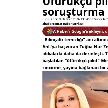
Üfürükçü pi
soruşturma
Giriş Tarihi:
09 Haziran 2026 13:34
Son Güncellem
ahaber.com.tr Haber Merkezi
A Haber’i Google'a ekleyin, 
"Bilinçaltı temizliği" adı altın
Anlı'ya başvuran Tuğba Nur Zeh
iddialarla daha da derinleşti.
başlatılan "üfürükçü pilot" M
zincirine, yayına bağlanan bir 