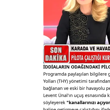
İDDİALARIN ODAĞINDAKİ PİL
Programda paylaşılan bilgilere
Yolları (THY) yönetimi tarafında
bağlanan ve eski bir havayolu pe
Levent Ünal'ın uçuş esnasında ka
söyleyerek
"kanallarınızı açıy
haline getirmeye çalıştığını ifade