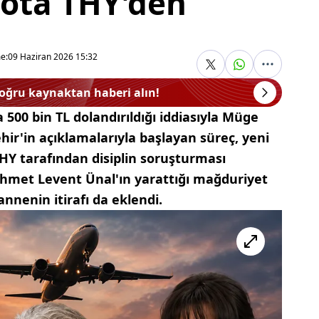
lota THY'den
e:
09 Haziran 2026 15:32
doğru kaynaktan haberi alın!
da 500 bin TL dolandırıldığı iddiasıyla Müge
ir'in açıklamalarıyla başlayan süreç, yeni
 THY tarafından disiplin soruşturması
ehmet Levent Ünal'ın yarattığı mağduriyet
annenin itirafı da eklendi.