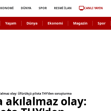
CANLI YAYIN
EKONOMİ
DÜNYA
SPOR
RESMİ İLAN
Yaşam
Dünya
Ekonomi
Magazin
Spor
lalmaz olay: Üfürükçü pilota THY'den soruşturma
 akılalmaz olay: