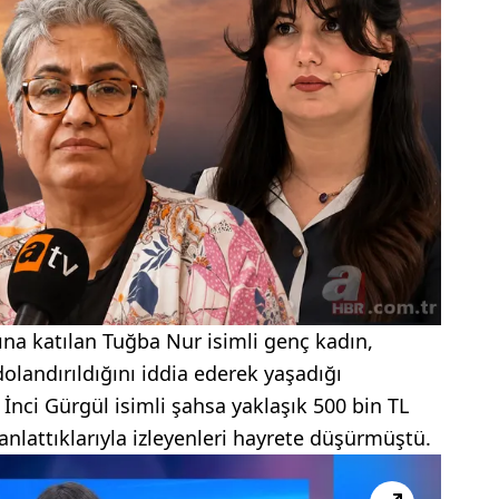
ına katılan Tuğba Nur isimli genç kadın,
 dolandırıldığını iddia ederek yaşadığı
İnci Gürgül isimli şahsa yaklaşık 500 bin TL
anlattıklarıyla izleyenleri hayrete düşürmüştü.