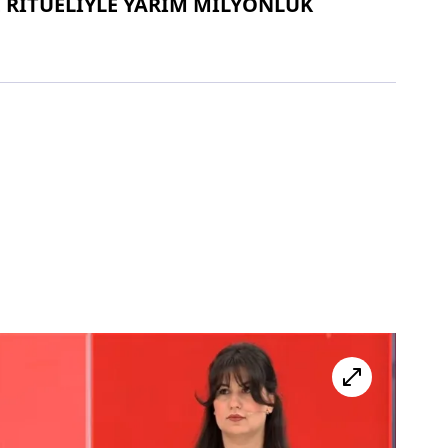
 RİTÜELİYLE YARIM MİLYONLUK