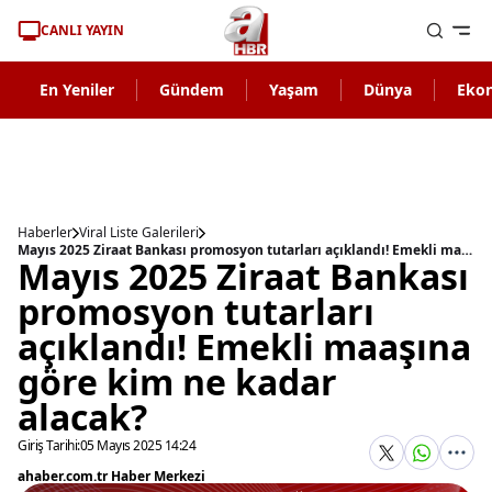
CANLI YAYIN
En Yeniler
Gündem
Yaşam
Dünya
Eko
Haberler
Viral Liste Galerileri
Mayıs 2025 Ziraat Bankası promosyon tutarları açıklandı! Emekli maaşına göre kim ne kadar alacak?
Mayıs 2025 Ziraat Bankası
promosyon tutarları
açıklandı! Emekli maaşına
göre kim ne kadar
alacak?
Giriş Tarihi:
05 Mayıs 2025 14:24
ahaber.com.tr Haber Merkezi