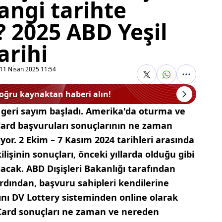
angi tarihte
 2025 ABD Yeşil
arihi
11 Nisan 2025 11:54
doğru kaynaktan haberi alın!
n geri sayım başladı. Amerika'da oturma ve
Card başvuruları sonuçlarının ne zaman
or. 2 Ekim – 7 Kasım 2024 tarihleri arasında
lişinin sonuçları, önceki yıllarda olduğu gibi
acak. ABD Dışişleri Bakanlığı tarafından
rdından, başvuru sahipleri kendilerine
ını DV Lottery sisteminden online olarak
 Card sonuçları ne zaman ve nereden