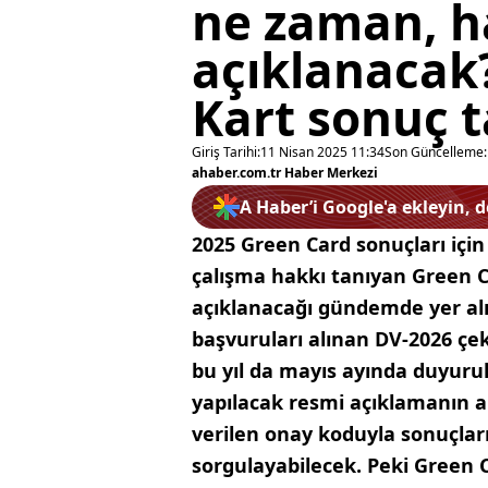
ne zaman, h
açıklanacak?
Kart sonuç t
Giriş Tarihi:
11 Nisan 2025 11:34
Son Güncelleme:
ahaber.com.tr Haber Merkezi
A Haber’i Google'a ekleyin, 
2025 Green Card sonuçları içi
çalışma hakkı tanıyan Green 
açıklanacağı gündemde yer alıy
başvuruları alınan DV-2026 çeki
bu yıl da mayıs ayında duyurul
yapılacak resmi açıklamanın a
verilen onay koduyla sonuçlar
sorgulayabilecek. Peki Green