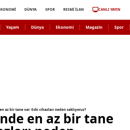
CANLI YAYIN
EKONOMİ
DÜNYA
SPOR
RESMİ İLAN
Yaşam
Dünya
Ekonomi
Magazin
Spor
n az bir tane var: Eski cihazları neden saklıyoruz?
nde en az bir tane