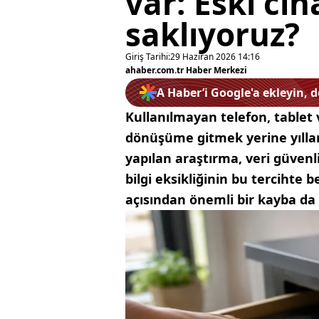
var: Eski ci
saklıyoruz?
Giriş Tarihi:
29 Haziran 2026 14:16
ahaber.com.tr Haber Merkezi
A Haber’i Google'a ekleyin, 
Kullanılmayan telefon, tablet 
dönüşüme gitmek yerine yıllarc
yapılan araştırma, veri güvenl
bilgi eksikliğinin bu tercihte 
açısından önemli bir kayba da 