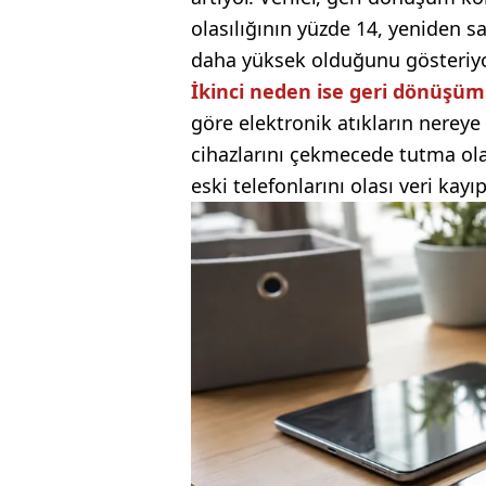
olasılığının yüzde 14, yeniden s
daha yüksek olduğunu gösteriyo
İkinci neden ise geri dönüşüm s
göre elektronik atıkların nereye 
cihazlarını çekmecede tutma olası
eski telefonlarını olası veri kayı