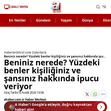
CANLI YAYIN
En Yeniler
Gündem
Yaşam
Dünya
Eko
Haberler
Viral Liste Galerileri
Beniniz nerede? Yüzdeki benler kişiliğiniz ve şansınız hakkında ipucu veriyor
Beniniz nerede? Yüzdeki
benler kişiliğiniz ve
şansınız hakkında ipucu
veriyor
Giriş Tarihi:
10 Aralık 2024 10:58
ahaber.com.tr Haber Merkezi
A Haber’i Google'a ekleyin, doğru kaynaktan
haberi alın!