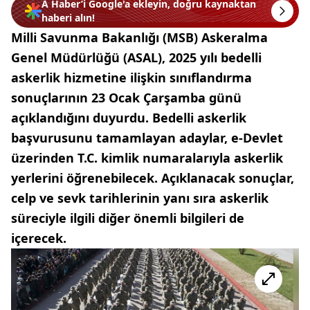
A Haber’i Google'a ekleyin, doğru kaynaktan
haberi alın!
Milli Savunma Bakanlığı (MSB) Askeralma
Genel Müdürlüğü (ASAL), 2025 yılı bedelli
askerlik hizmetine ilişkin sınıflandırma
sonuçlarının 23 Ocak Çarşamba günü
açıklandığını duyurdu. Bedelli askerlik
başvurusunu tamamlayan adaylar, e-Devlet
üzerinden T.C. kimlik numaralarıyla askerlik
yerlerini öğrenebilecek. Açıklanacak sonuçlar,
celp ve sevk tarihlerinin yanı sıra askerlik
süreciyle ilgili diğer önemli bilgileri de
içerecek.