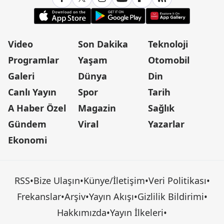
Video
Son Dakika
Teknoloji
Programlar
Yaşam
Otomobil
Galeri
Dünya
Din
Canlı Yayın
Spor
Tarih
A Haber Özel
Magazin
Sağlık
Gündem
Viral
Yazarlar
Ekonomi
RSS
•
Bize Ulaşın
•
Künye/İletişim
•
Veri Politikası
•
Frekanslar
•
Arşiv
•
Yayın Akışı
•
Gizlilik Bildirimi
•
Hakkımızda
•
Yayın İlkeleri
•