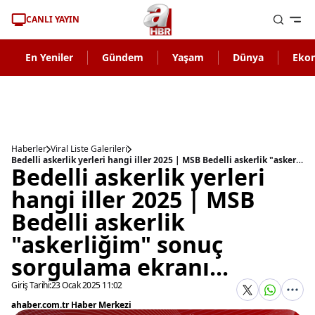
CANLI YAYIN
En Yeniler
Gündem
Yaşam
Dünya
Eko
Haberler
Viral Liste Galerileri
Bedelli askerlik yerleri hangi iller 2025 | MSB Bedelli askerlik "askerliğim" sonuç sorgulama ekranı...
Bedelli askerlik yerleri
hangi iller 2025 | MSB
Bedelli askerlik
"askerliğim" sonuç
sorgulama ekranı...
Giriş Tarihi:
23 Ocak 2025 11:02
ahaber.com.tr Haber Merkezi