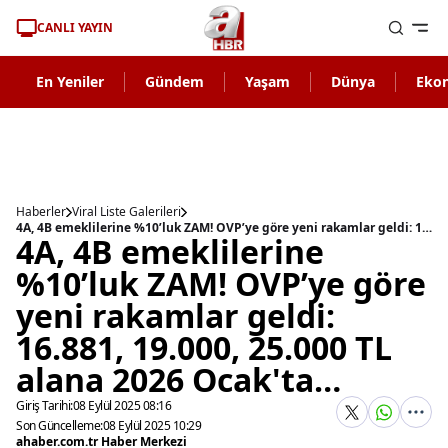
CANLI YAYIN
En Yeniler
Gündem
Yaşam
Dünya
Eko
Haberler
Viral Liste Galerileri
4A, 4B emeklilerine %10’luk ZAM! OVP’ye göre yeni rakamlar geldi: 16.881, 19.000, 25.000 TL alana 2026 Ocak'ta…
4A, 4B emeklilerine
%10’luk ZAM! OVP’ye göre
yeni rakamlar geldi:
16.881, 19.000, 25.000 TL
alana 2026 Ocak'ta…
Giriş Tarihi:
08 Eylül 2025 08:16
Son Güncelleme:
08 Eylül 2025 10:29
ahaber.com.tr Haber Merkezi