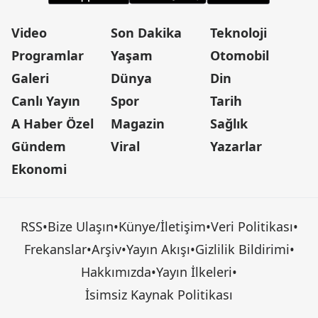
Video
Son Dakika
Teknoloji
Programlar
Yaşam
Otomobil
Galeri
Dünya
Din
Canlı Yayın
Spor
Tarih
A Haber Özel
Magazin
Sağlık
Gündem
Viral
Yazarlar
Ekonomi
RSS
•
Bize Ulaşın
•
Künye/İletişim
•
Veri Politikası
•
Frekanslar
•
Arşiv
•
Yayın Akışı
•
Gizlilik Bildirimi
•
Hakkımızda
•
Yayın İlkeleri
•
İsimsiz Kaynak Politikası