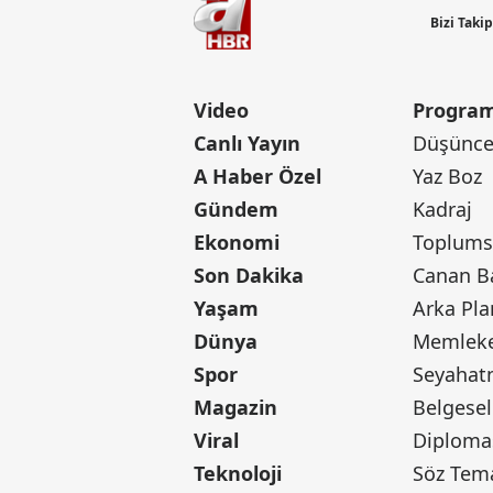
Bizi Taki
Video
Program
Canlı Yayın
Düşünce 
A Haber Özel
Yaz Boz
Gündem
Kadraj
Ekonomi
Toplumsa
Son Dakika
Yaşam
Arka Pla
Dünya
Memleke
Spor
Seyaha
Magazin
Belgesel
Viral
Diploma
Teknoloji
Söz Tem