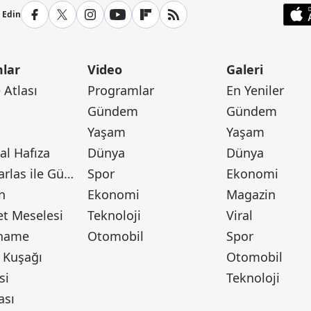
p Edin
lar
Video
Galeri
Atlası
Programlar
En Yeniler
Gündem
Gündem
Yaşam
Yaşam
l Hafıza
Dünya
Dünya
Canan Barlas ile Gündem
Spor
Ekonomi
n
Ekonomi
Magazin
t Meselesi
Teknoloji
Viral
tname
Otomobil
Spor
 Kuşağı
Otomobil
si
Teknoloji
ası