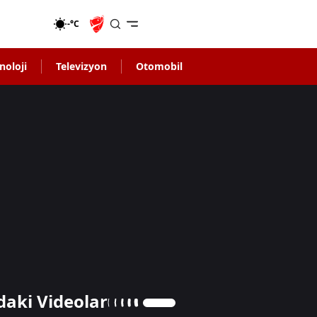
-°C
noloji
Televizyon
Otomobil
daki Videolar