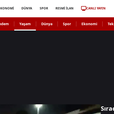
CANLI YAYIN
EKONOMİ
DÜNYA
SPOR
RESMİ İLAN
ndem
Yaşam
Dünya
Spor
Ekonomi
Tek
Sıra