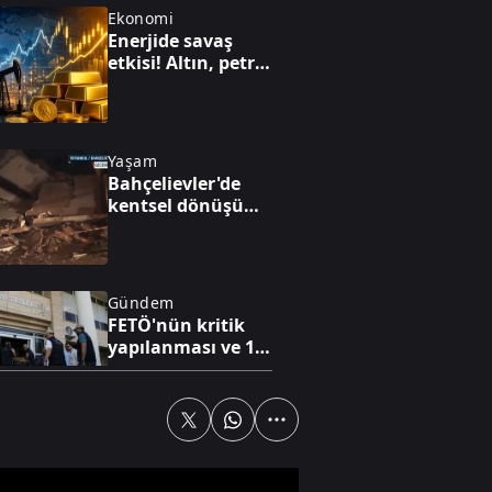
Ekonomi
Enerjide savaş
etkisi! Altın, petrol
ve faiz dengesi
yeniden
şekilleniyor
Yaşam
Bahçelievler'de
kentsel dönüşüm
binası çöktü: Facia
son anda önlendi
Gündem
FETÖ'nün kritik
yapılanması ve 15
Temmuz'a giden
süreç!
Dünya
Alman
komutandan