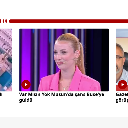
lı
Var Mısın Yok Musun'da şans Buse'ye
Gazet
güldü
görüş