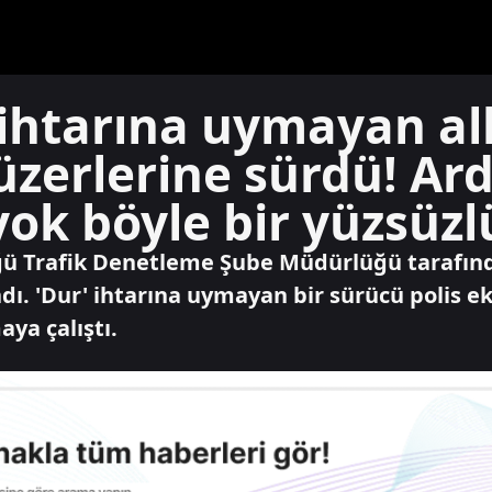
' ihtarına uymayan a
üzerlerine sürdü! Ar
yok böyle bir yüzsüzlü
ü Trafik Denetleme Şube Müdürlüğü tarafın
ndı. 'Dur' ihtarına uymayan bir sürücü polis ek
ya çalıştı.