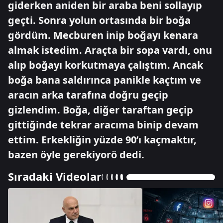
giderken aniden bir araba beni sollayıp
geçti. Sonra yolun ortasında bir boğa
gördüm. Mecburen inip boğayı kenara
almak istedim. Araçta bir sopa vardı, onu
alıp boğayı korkutmaya çalıştım. Ancak
boğa bana saldırınca panikle kaçtım ve
aracın arka tarafına doğru geçip
gizlendim. Boğa, diğer taraftan geçip
gittiğinde tekrar aracıma binip devam
ettim. Erkekliğin yüzde 90’ı kaçmaktır,
bazen öyle gerekiyorö dedi.
Sıradaki Videolar