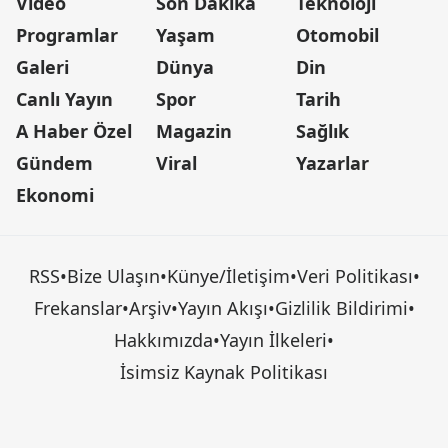
Video
Son Dakika
Teknoloji
Programlar
Yaşam
Otomobil
Galeri
Dünya
Din
Canlı Yayın
Spor
Tarih
A Haber Özel
Magazin
Sağlık
Gündem
Viral
Yazarlar
Ekonomi
RSS
•
Bize Ulaşın
•
Künye/İletişim
•
Veri Politikası
•
Frekanslar
•
Arşiv
•
Yayın Akışı
•
Gizlilik Bildirimi
•
Hakkımızda
•
Yayın İlkeleri
•
İsimsiz Kaynak Politikası