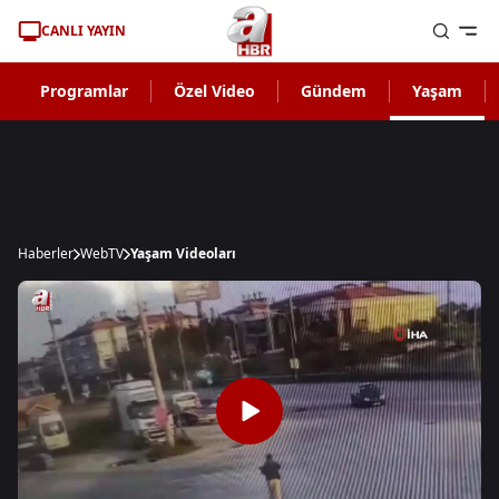
CANLI YAYIN
Programlar
Özel Video
Gündem
Yaşam
Haberler
WebTV
Yaşam Videoları