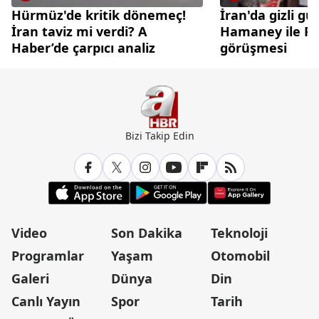
Hürmüz'de kritik dönemeç!
İran'da gizli gü
İran taviz mi verdi? A
Hamaney ile Pez
Haber’de çarpıcı analiz
görüşmesi
Bizi Takip Edin
Video
Son Dakika
Teknoloji
Programlar
Yaşam
Otomobil
Galeri
Dünya
Din
Canlı Yayın
Spor
Tarih