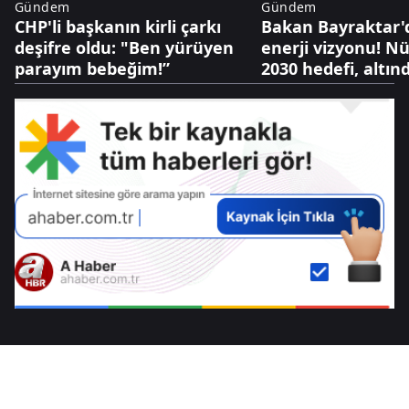
Gündem
Gündem
CHP'li başkanın kirli çarkı
Bakan Bayraktar'
deşifre oldu: "Ben yürüyen
enerji vizyonu! N
parayım bebeğim!”
2030 hedefi, altınd
dolarlık hazine