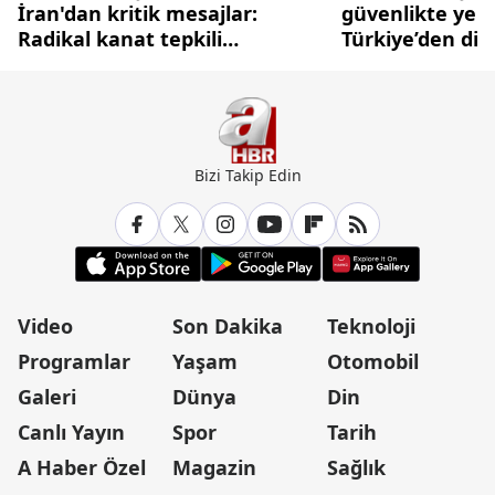
İran'dan kritik mesajlar:
güvenlikte yen
Radikal kanat tepkili
Türkiye’den di
diplomasi cephesi temkinli
caydırıcılık ham
Bizi Takip Edin
Video
Son Dakika
Teknoloji
Programlar
Yaşam
Otomobil
Galeri
Dünya
Din
Canlı Yayın
Spor
Tarih
A Haber Özel
Magazin
Sağlık