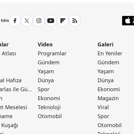
p Edin
lar
Video
Galeri
Atlası
Programlar
En Yeniler
Gündem
Gündem
Yaşam
Yaşam
l Hafıza
Dünya
Dünya
Canan Barlas ile Gündem
Spor
Ekonomi
n
Ekonomi
Magazin
t Meselesi
Teknoloji
Viral
tname
Otomobil
Spor
 Kuşağı
Otomobil
si
Teknoloji