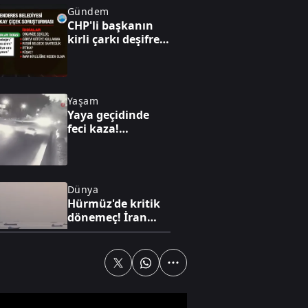
Gündem
CHP'li başkanın
kirli çarkı deşifre
oldu: "Ben
yürüyen parayım
bebeğim!”
Yaşam
Yaya geçidinde
feci kaza!
Karşıdan karşıya
geçmek isterken
can verdi!
Dünya
Hürmüz'de kritik
dönemeç! İran
taviz mi verdi? A
Haber’de çarpıcı
analiz
Gündem
Bakan
Bayraktar'dan dev