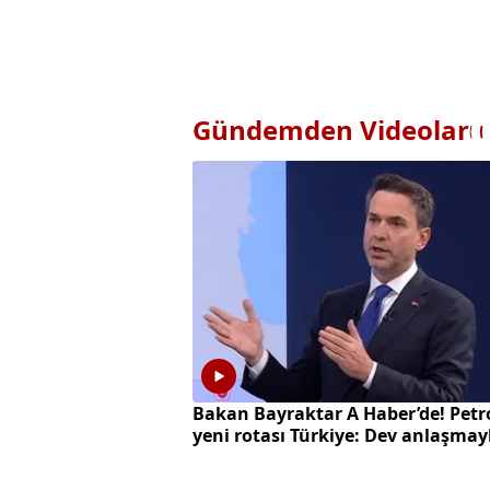
Gündemden Videolar
Bakan Bayraktar A Haber’de! Petr
yeni rotası Türkiye: Dev anlaşmay
milyarlarca dolarlık hamle