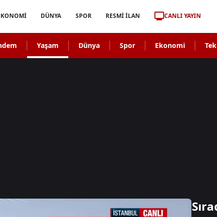
CANLI YAYIN
EKONOMİ
DÜNYA
SPOR
RESMİ İLAN
ndem
Yaşam
Dünya
Spor
Ekonomi
Tek
Sıra