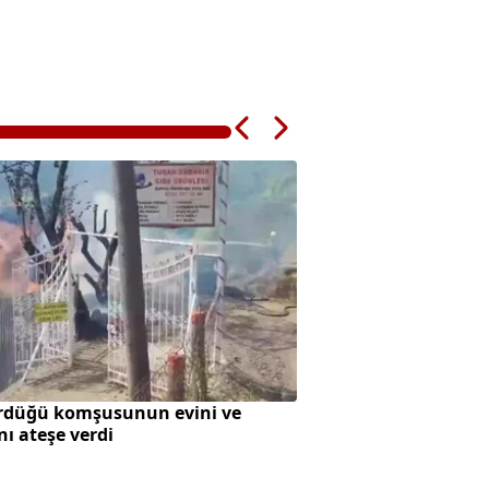
rdüğü komşusunun evini ve
SpaceX roketi Ay'a 
nı ateşe verdi
oluştu