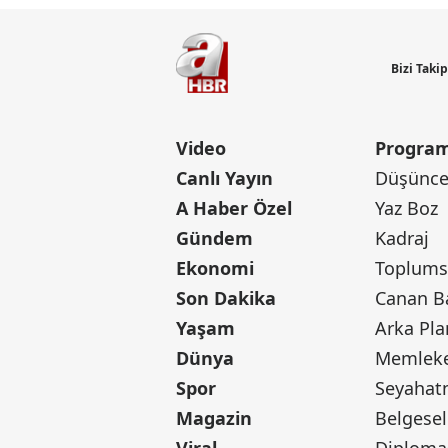
Bizi Taki
Video
Program
Canlı Yayın
Düşünce 
A Haber Özel
Yaz Boz
Gündem
Kadraj
Ekonomi
Toplumsa
Son Dakika
Yaşam
Arka Pla
Dünya
Memleke
Spor
Seyaha
Magazin
Belgesel
Viral
Diploma