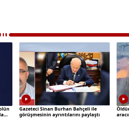
olün
Gazeteci Sinan Burhan Bahçeli ile
Öldü
la
görüşmesinin ayrıntılarını paylaştı
aracı