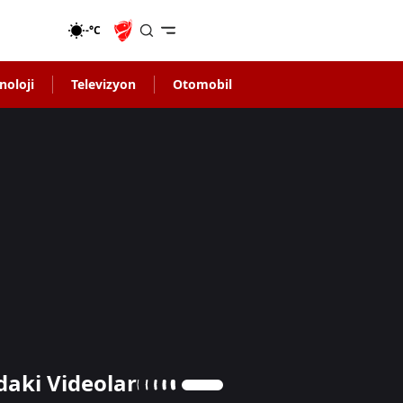
-°C
noloji
Televizyon
Otomobil
daki Videolar