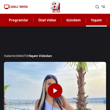
CANLI YAYIN
Programlar
Özel Video
Gündem
Yaşam
Haberler
WebTV
Yaşam Videoları