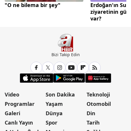
"O ne bilema bir şey"
Erdoğan'ın Suu
ziyaretinin gü
var?
Bizi Takip Edin
Video
Son Dakika
Teknoloji
Programlar
Yaşam
Otomobil
Galeri
Dünya
Din
Canlı Yayın
Spor
Tarih