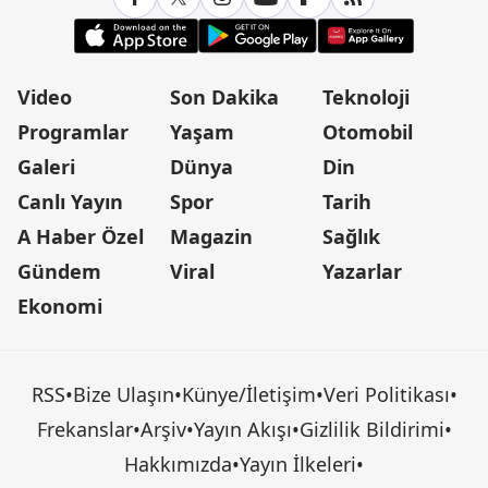
Video
Son Dakika
Teknoloji
Programlar
Yaşam
Otomobil
Galeri
Dünya
Din
Canlı Yayın
Spor
Tarih
A Haber Özel
Magazin
Sağlık
Gündem
Viral
Yazarlar
Ekonomi
RSS
•
Bize Ulaşın
•
Künye/İletişim
•
Veri Politikası
•
Frekanslar
•
Arşiv
•
Yayın Akışı
•
Gizlilik Bildirimi
•
Hakkımızda
•
Yayın İlkeleri
•