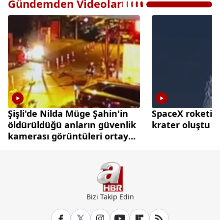
Gündemden Videolar
Şişli'de Nilda Müge Şahin'in
SpaceX roketi A
öldürüldüğü anların güvenlik
krater oluştu
kamerası görüntüleri ortaya
çıktı
Bizi Takip Edin