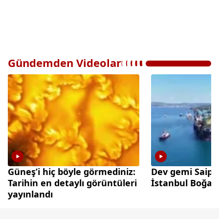
Gündemden Videolar
Güneş’i hiç böyle görmediniz:
Dev gemi Saip
Tarihin en detaylı görüntüleri
İstanbul Boğazı
yayınlandı