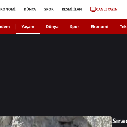
CANLI YAYIN
EKONOMİ
DÜNYA
SPOR
RESMİ İLAN
ndem
Yaşam
Dünya
Spor
Ekonomi
Tek
Sıra