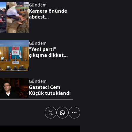
Gündem
Kamera önünde
abdest
görüntüsüne A
Haber'de sert
çıkış: "Bu bir FETÖ
taktiği"
Gündem
"Yeni parti"
çıkışına dikkat
çeken yorum: Tek
hedef Erdoğan’ı
durdurmak
Gündem
Gazeteci Cem
Küçük tutuklandı
Gündem
Mersin'de
markette 9