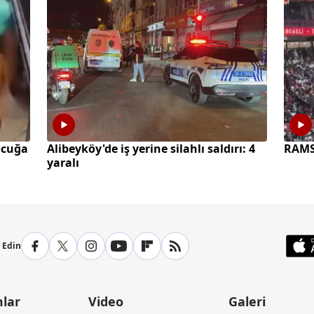
ocuğa
Alibeyköy'de iş yerine silahlı saldırı: 4
RAMS 
yaralı
p Edin
lar
Video
Galeri