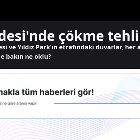
desi'nde çökme tehli
i ve Yıldız Park'ın etrafındaki duvarlar, her 
se bakın ne oldu?