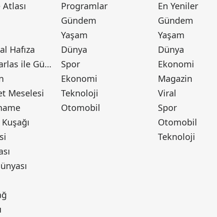
Atlası
Programlar
En Yeniler
Gündem
Gündem
Yaşam
Yaşam
l Hafıza
Dünya
Dünya
Canan Barlas ile Gündem
Spor
Ekonomi
n
Ekonomi
Magazin
t Meselesi
Teknoloji
Viral
tname
Otomobil
Spor
 Kuşağı
Otomobil
si
Teknoloji
ası
ünyası
ı
ağ
u