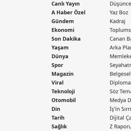
Canlı Yayın
Düşünce 
A Haber Özel
Yaz Boz
Gündem
Kadraj
Ekonomi
Toplumsa
Son Dakika
Yaşam
Arka Pla
Dünya
Memleke
Spor
Seyaha
Magazin
Belgesel
Viral
Diploma
Teknoloji
Söz Tem
Otomobil
Medya D
Din
İş'in Sırr
Tarih
Dijital Ç
Sağlık
Z Rapor