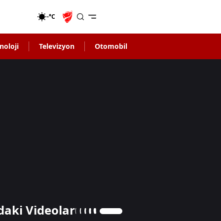
-°C
noloji
Televizyon
Otomobil
daki Videolar