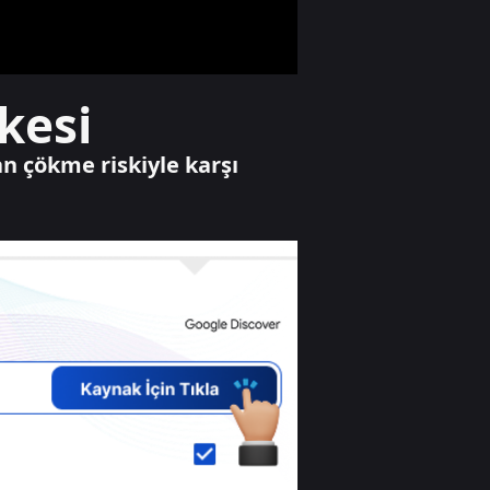
yaşındaki çocuğa
şiddet
Gündem
kesi
Terörün
bitmesinde tarihi
eşik! Gözler
an çökme riskiyle karşı
Meclis'te...
Yaşam
Başkan Akın'a
yangın bölgesinde
kor isabet etti