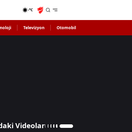
-°C
noloji
Televizyon
Otomobil
daki Videolar