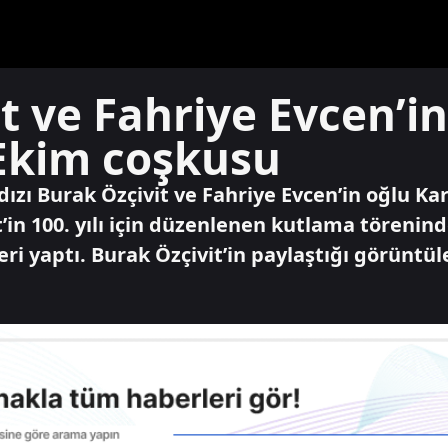
t ve Fahriye Evcen’in
 Ekim coşkusu
ızı Burak Özçivit ve Fahriye Evcen’in oğlu Kar
in 100. yılı için düzenlenen kutlama törenind
teri yaptı. Burak Özçivit’in paylaştığı görünt