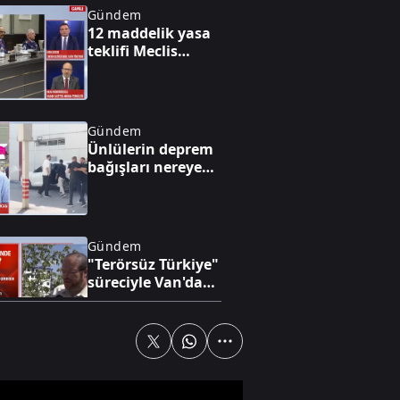
Gündem
12 maddelik yasa
teklifi Meclis
gündeminde
Gündem
Ünlülerin deprem
bağışları nereye
gitti?
Gündem
"Terörsüz Türkiye"
süreciyle Van'da
yatırım ve huzur
rüzgarı esiyor
Spor
"O ne bilema bir
şey"