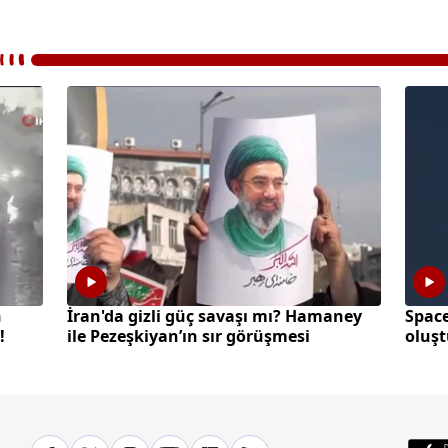
n
İran'da gizli güç savaşı mı? Hamaney
Space
!
ile Pezeşkiyan’ın sır görüşmesi
oluş