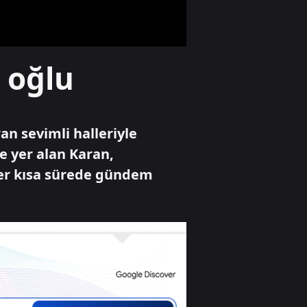
Ekonomi
 oğlu
Çalışmadan
emekli olmak
mümkün mü?
an sevimli halleriyle
Ekonomi
e yer alan Karan,
Altın fiyatlarında
üler kısa sürede gündem
sürpriz savaş
fiyatlaması