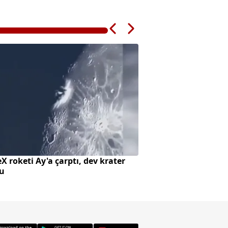
X roketi Ay'a çarptı, dev krater
Süreç yasasında h
tu
alıyor?