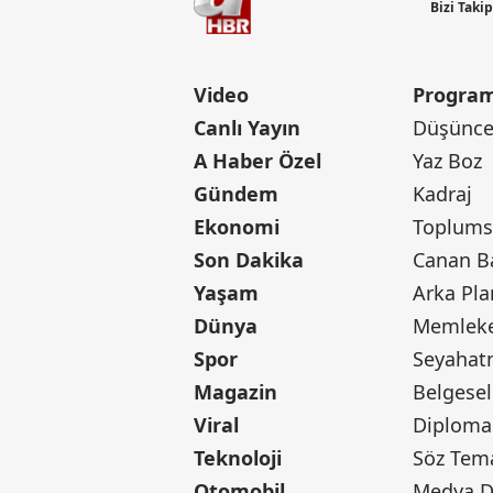
Bizi Taki
Video
Program
Canlı Yayın
Düşünce 
A Haber Özel
Yaz Boz
Gündem
Kadraj
Ekonomi
Toplumsa
Son Dakika
Yaşam
Arka Pla
Dünya
Memleke
Spor
Seyaha
Magazin
Belgesel
Viral
Diploma
Teknoloji
Söz Tem
Otomobil
Medya D