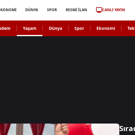
CANLI YAYIN
EKONOMİ
DÜNYA
SPOR
RESMİ İLAN
ndem
Yaşam
Dünya
Spor
Ekonomi
Tek
Sıra