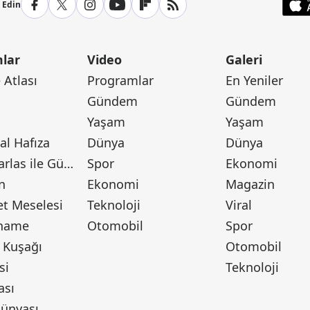
p Edin
lar
Video
Galeri
Atlası
Programlar
En Yeniler
Gündem
Gündem
Yaşam
Yaşam
l Hafıza
Dünya
Dünya
Canan Barlas ile Gündem
Spor
Ekonomi
n
Ekonomi
Magazin
t Meselesi
Teknoloji
Viral
tname
Otomobil
Spor
 Kuşağı
Otomobil
si
Teknoloji
ası
ünyası