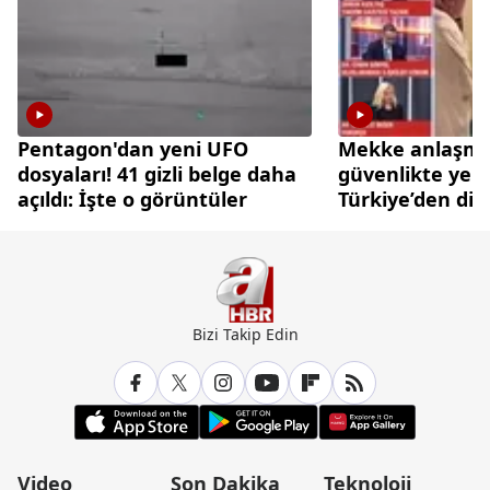
Pentagon'dan yeni UFO
Mekke anlaşmas
dosyaları! 41 gizli belge daha
güvenlikte yen
açıldı: İşte o görüntüler
Türkiye’den di
caydırıcılık ham
Bizi Takip Edin
Video
Son Dakika
Teknoloji