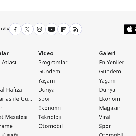
p Edin
lar
Video
Galeri
Atlası
Programlar
En Yeniler
Gündem
Gündem
Yaşam
Yaşam
l Hafıza
Dünya
Dünya
Canan Barlas ile Gündem
Spor
Ekonomi
n
Ekonomi
Magazin
t Meselesi
Teknoloji
Viral
tname
Otomobil
Spor
 Kuşağı
Otomobil