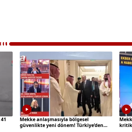
 41
Mekke anlaşmasıyla bölgesel
Mekk
güvenlikte yeni dönem! Türkiye’den
kriti
diplomatik caydırıcılık hamlesi
diplo