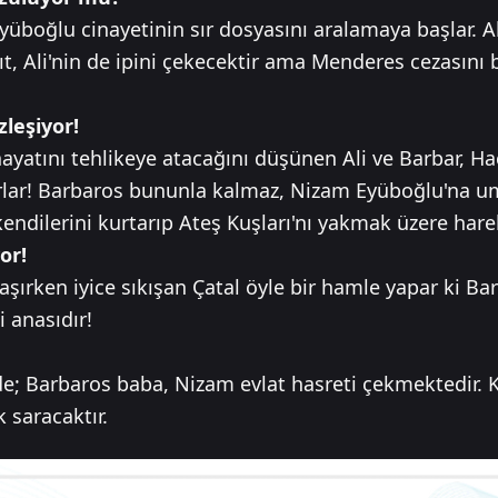
yüboğlu cinayetinin sır dosyasını aralamaya başlar. Al
ıt, Ali'nin de ipini çekecektir ama Menderes cezasını
leşiyor!
yatını tehlikeye atacağını düşünen Ali ve Barbar, Hac
rlar! Barbaros bununla kalmaz, Nizam Eyüboğlu'na u
kendilerini kurtarıp Ateş Kuşları'nı yakmak üzere hare
or!
ırken iyice sıkışan Çatal öyle bir hamle yapar ki Barb
 anasıdır!
e; Barbaros baba, Nizam evlat hasreti çekmektedir.
k saracaktır.