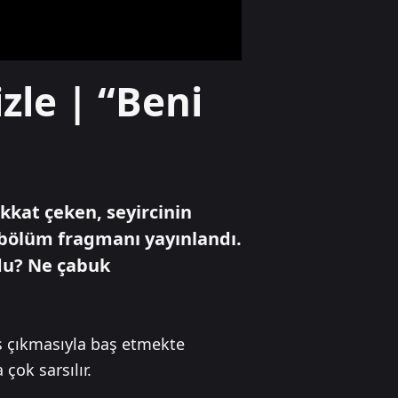
Yaşam
zle | “Beni
İstanbul'da gece
döneri çılgınlığı
Yaşam
ikkat çeken, seyircinin
Ferdi Tayfur'un
torunu Efe sesiyle
 bölüm fragmanı yayınlandı.
dikkat çekti
ldu? Ne çabuk
is çıkmasıyla baş etmekte
 çok sarsılır.