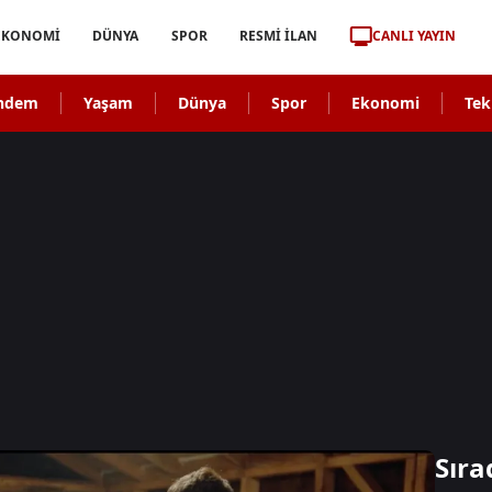
CANLI YAYIN
EKONOMİ
DÜNYA
SPOR
RESMİ İLAN
ndem
Yaşam
Dünya
Spor
Ekonomi
Tek
Sıra