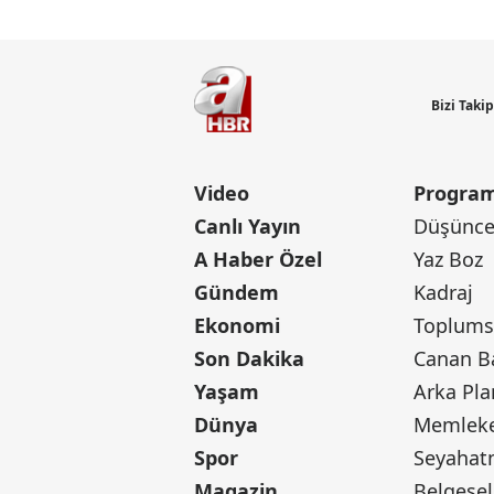
Bizi Taki
Video
Program
Canlı Yayın
Düşünce 
A Haber Özel
Yaz Boz
Gündem
Kadraj
Ekonomi
Toplumsa
Son Dakika
Yaşam
Arka Pla
Dünya
Memleke
Spor
Seyaha
Magazin
Belgesel