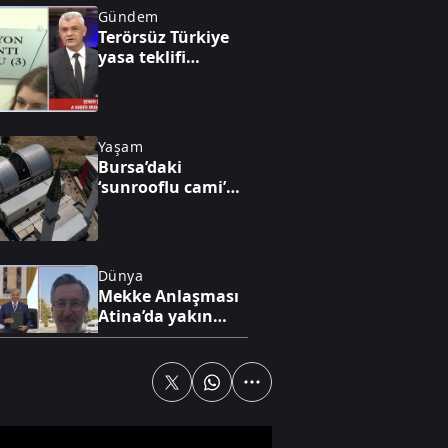
Gündem
Terörsüz Türkiye
yasa teklifi
komisyonundan
geçti
Yaşam
Bursa’daki
‘sunrooflu cami’
görenleri
şaşırtıyor
Dünya
Mekke Anlaşması
Atina’da yakın
takipte
Gündem
Sosyal medyada
'abone teşhirciliği'