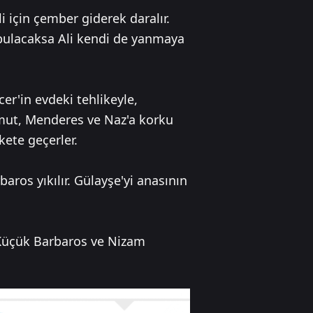
i için çember giderek daralır.
 bulacaksa Ali kendi de yanmaya
er'in evdeki tehlikeyle,
mut, Menderes ve Naz'a korku
kete geçerler.
aros yıkılır. Gülayşe'yi anasının
 Küçük Barbaros ve Nizam