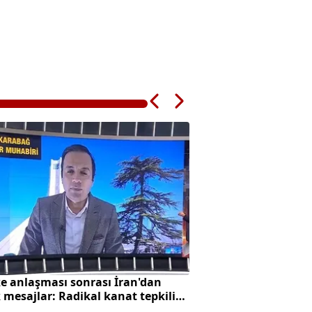
e anlaşması sonrası İran'dan
Ümraniye’de 3 katl
k mesajlar: Radikal kanat tepkili
çöktü
masi cephesi temkinli