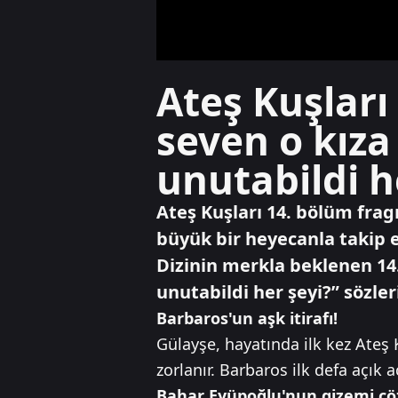
Ateş Kuşları
seven o kıza
unutabildi h
Ateş Kuşları 14. bölüm frag
büyük bir heyecanla takip 
Dizinin merkla beklenen 14
unutabildi her şeyi?” sözle
Barbaros'un aşk itirafı!
Gülayşe, hayatında ilk kez Ateş
zorlanır. Barbaros ilk defa açık a
Bahar Eyüpoğlu'nun gizemi ç