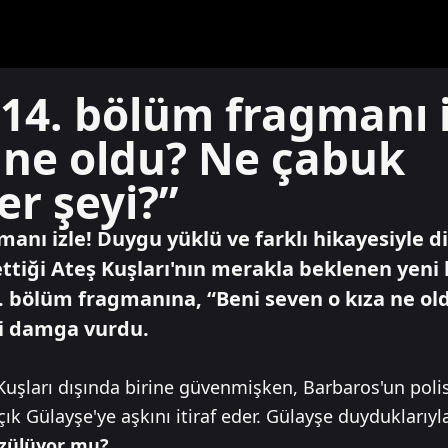
 14. bölüm fragmanı i
 ne oldu? Ne çabuk
er şeyi?”
manı izle! Duygu yüklü ve farklı hikayesiyle d
ettiği Ateş Kuşları'nın merakla beklenen yeni
. bölüm fragmanına, “Beni seven o kıza ne o
ri damga vurdu.
 Kuşları dışında birine güvenmişken, Barbaros'un pol
çık Gülayşe'ye aşkını itiraf eder. Gülayşe duyduklarıyla
özülüyor mu?