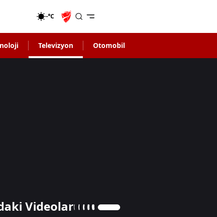
-°C
noloji
Televizyon
Otomobil
daki Videolar