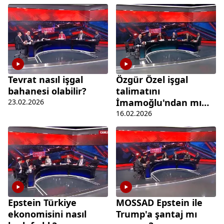
Tevrat nasıl işgal
Özgür Özel işgal
bahanesi olabilir?
talimatını
İmamoğlu'ndan mı
23.02.2026
aldı?
16.02.2026
Epstein Türkiye
MOSSAD Epstein ile
ekonomisini nasıl
Trump'a şantaj mı