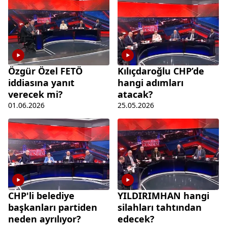
Özgür Özel FETÖ
Kılıçdaroğlu CHP’de
iddiasına yanıt
hangi adımları
verecek mi?
atacak?
01.06.2026
25.05.2026
CHP'li belediye
YILDIRIMHAN hangi
başkanları partiden
silahları tahtından
neden ayrılıyor?
edecek?