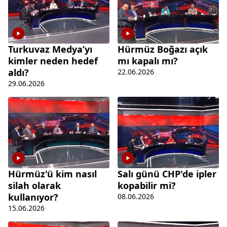
Turkuvaz Medya’yı
Hürmüz Boğazı açık
kimler neden hedef
mı kapalı mı?
aldı?
22.06.2026
29.06.2026
Hürmüz'ü kim nasıl
Salı günü CHP'de ipler
silah olarak
kopabilir mi?
kullanıyor?
08.06.2026
15.06.2026