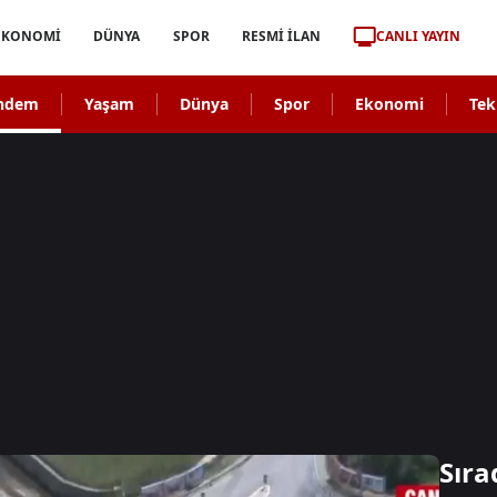
CANLI YAYIN
EKONOMİ
DÜNYA
SPOR
RESMİ İLAN
ndem
Yaşam
Dünya
Spor
Ekonomi
Tek
Sıra