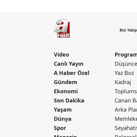
Bizi Taki
Video
Program
Canlı Yayın
Düşünce 
A Haber Özel
Yaz Boz
Gündem
Kadraj
Ekonomi
Toplumsa
Son Dakika
Yaşam
Arka Pla
Dünya
Memleke
Spor
Seyaha
Magazin
Belgesel