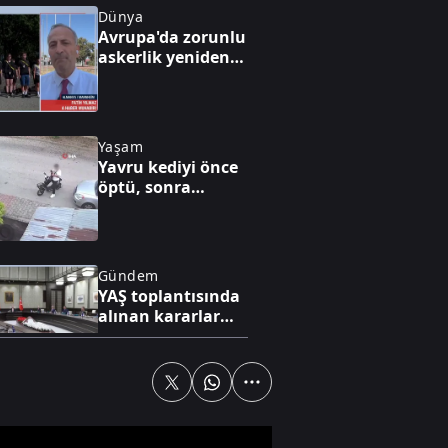
Dünya
Avrupa'da zorunlu
askerlik yeniden
gündemde: Yeni
modeller
tartışılıyor
Yaşam
Yavru kediyi önce
öptü, sonra
boğdu: O anlar
kamerada
Gündem
YAŞ toplantısında
alınan kararlar
açıklandı, komuta
kademesinde
değişiklik yapıldı
Gündem
FETÖ'nün yeni
iletişim şifreleri