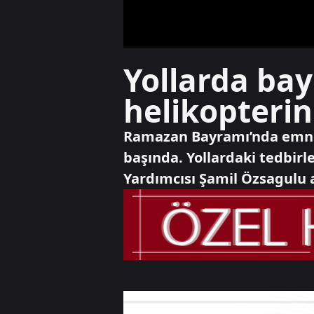
Yollarda bay
helikopteri
Ramazan Bayramı’nda emniy
başında. Yollardaki tedbir
Yardımcısı Şamil Özsagulu a