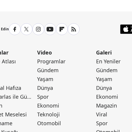
p Edin
lar
Video
Galeri
Atlası
Programlar
En Yeniler
Gündem
Gündem
Yaşam
Yaşam
l Hafıza
Dünya
Dünya
Canan Barlas ile Gündem
Spor
Ekonomi
n
Ekonomi
Magazin
t Meselesi
Teknoloji
Viral
tname
Otomobil
Spor
 Kuşağı
Otomobil