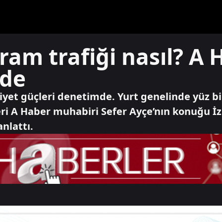
ram trafiği nasıl? A 
nde
et güçleri denetimde. Yurt genelinde yüz bi
leri A Haber muhabiri Sefer Ayçe’nın konuğu İ
nlattı.