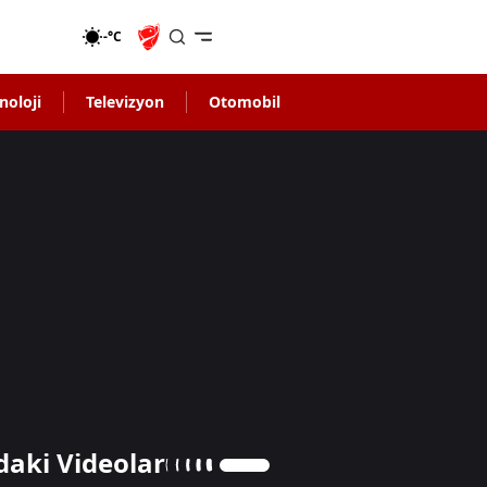
-°C
noloji
Televizyon
Otomobil
daki Videolar